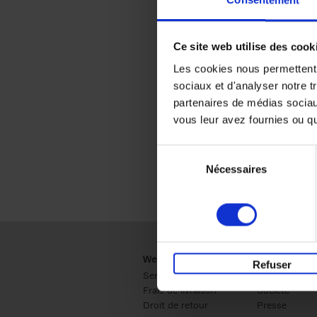
Consentement
Ce site web utilise des cook
Les cookies nous permettent d
sociaux et d'analyser notre t
partenaires de médias sociaux
vous leur avez fournies ou qu'
Sélection
Nécessaires
du
consentement
Webshop
Business
Refuser
Service clients
Ventes
Frais de livraison
Société
Droit de retour
Presse