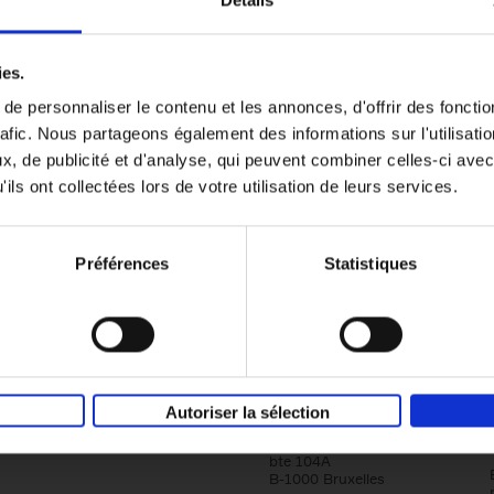
Détails
Content Marketing like a PRO
ies.
The All-In-One Guide to Content Marketing
e personnaliser le contenu et les annonces, d'offrir des fonctio
Planning to Promoting
rafic. Nous partageons également des informations sur l'utilisati
Clo Willaerts
Couverture souple
2023
352
, de publicité et d'analyse, qui peuvent combiner celles-ci avec
ils ont collectées lors de votre utilisation de leurs services.
Préférences
Statistiques
Société
Éditions Racine
Autoriser la sélection
Tour & Taxis
Qui sommes-nous?
Avenue du Port, 86C
bte 104A
B-1000 Bruxelles