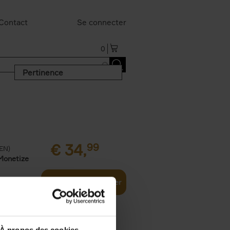
Contact
Se connecter
0
Pertinence
€
34,
99
(EN)
Monetize
Ajouter au panier