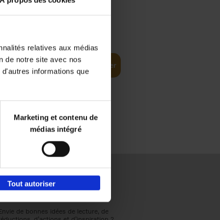
À propos des cookies
€
37,
50
(EN)
: From
nnalités relatives aux médias
on de notre site avec nos
Ajouter au panier
 d'autres informations que
Marketing et contenu de
médias intégré
Tout autoriser
Envie de bonnes idées de lecture, de
réductions, d’actions et d’inspiration ?