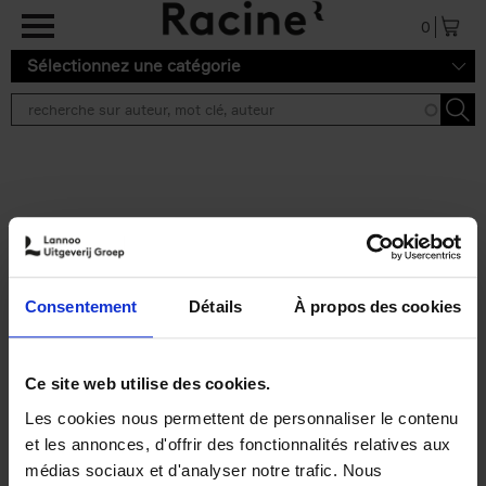
Aller au contenu principal
0
Sélectionnez une catégorie
Résultats de recherche ''
2 résultats
Personal Branding like a
PRO
(EN)
Consentement
Détails
À propos des cookies
Clo Willaerts
Couverture souple
2026
253
€
34,
99
Ce site web utilise des cookies.
Les cookies nous permettent de personnaliser le contenu
et les annonces, d'offrir des fonctionnalités relatives aux
médias sociaux et d'analyser notre trafic. Nous