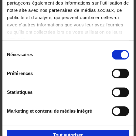
partageons également des informations sur l'utilisation de
notre site avec nos partenaires de médias sociaux, de
Ajouter au panier
publicité et d'analyse, qui peuvent combiner celles-ci
avec d'autres informations que vous leur avez fournies
Content Marketing like a
ou qu'ils ont collectées lors de votre utilisation de leurs
PRO
(EN)
services.
Clo Willaerts
Couverture souple
2023
352
Sélection
Nécessaires
du
€
37,
50
consentement
Préférences
Statistiques
Ajouter au panier
Marketing et contenu de médias intégré
Envie de bonnes idées de lecture, de
réductions, d’actions et d’inspiration ?
Tout autoriser