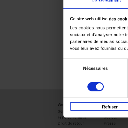
Consentement
Ce site web utilise des cook
Les cookies nous permettent d
sociaux et d'analyser notre t
partenaires de médias sociaux
vous leur avez fournies ou qu'
Sélection
Nécessaires
du
consentement
Webshop
Business
Refuser
Service clients
Ventes
Frais de livraison
Société
Droit de retour
Presse