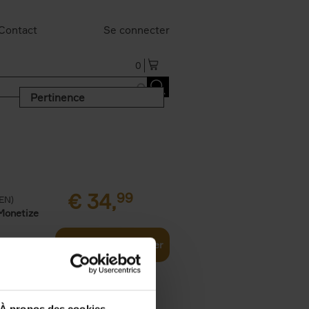
Contact
Se connecter
0
Pertinence
€
34,
99
(EN)
Monetize
Ajouter au panier