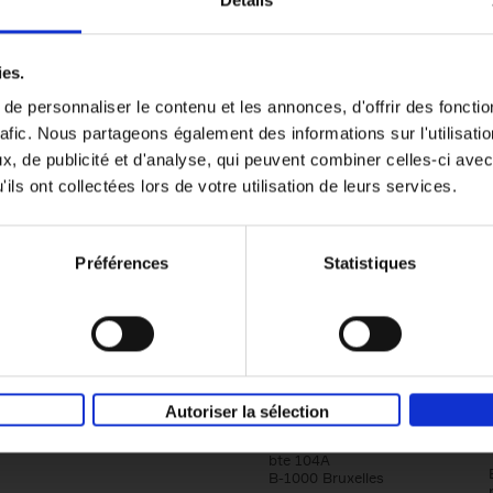
Détails
Content Marketing like a PRO
ies.
The All-In-One Guide to Content Marketing
e personnaliser le contenu et les annonces, d'offrir des fonctio
Planning to Promoting
rafic. Nous partageons également des informations sur l'utilisati
Clo Willaerts
Couverture souple
2023
352
, de publicité et d'analyse, qui peuvent combiner celles-ci avec
ils ont collectées lors de votre utilisation de leurs services.
Préférences
Statistiques
Société
Éditions Racine
Autoriser la sélection
Tour & Taxis
Qui sommes-nous?
Avenue du Port, 86C
bte 104A
B-1000 Bruxelles