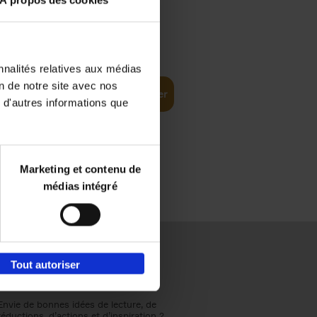
À propos des cookies
€
37,
50
(EN)
: From
nnalités relatives aux médias
on de notre site avec nos
Ajouter au panier
 d'autres informations que
Marketing et contenu de
médias intégré
Tout autoriser
Envie de bonnes idées de lecture, de
réductions, d’actions et d’inspiration ?