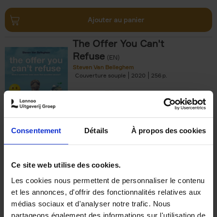
Ajouter au panier
The Offer You Can't
Refuse
(EN)
Steven Van Belleghem
Couverture souple
2020
256
€
37,
50
Consentement
Détails
À propos des cookies
Ajouter au panier
Ce site web utilise des cookies.
Les cookies nous permettent de personnaliser le contenu
Building Bonds = Building
et les annonces, d'offrir des fonctionnalités relatives aux
Business
(EN)
médias sociaux et d'analyser notre trafic. Nous
Jochen Roef
Jozefien De Feyter
Carolien Boom
partageons également des informations sur l'utilisation de
Couverture souple
2025
200