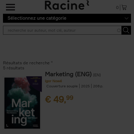
Aller au contenu principal
0
Sélectionnez une catégorie
Résultats de recherche ''
5 résultats
Marketing (ENG)
(EN)
Igor Nowé
Couverture souple
2025
208
€
49,
99