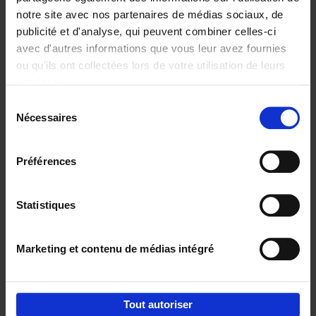
notre site avec nos partenaires de médias sociaux, de
€
29,
99
publicité et d'analyse, qui peuvent combiner celles-ci
avec d'autres informations que vous leur avez fournies
ou qu'ils ont collectées lors de votre utilisation de leurs
services.
Sélection
Nécessaires
du
Ajouter au panier
consentement
Digital marketing like a PRO -
Préférences
completely revised edition
(EN)
Clo Willaerts
Couverture souple
2022
226
Statistiques
€
35,
50
Marketing et contenu de médias intégré
Tout autoriser