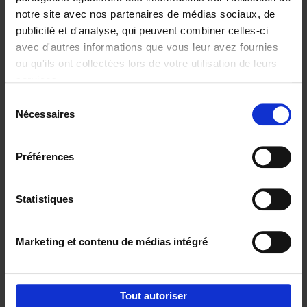
notre site avec nos partenaires de médias sociaux, de
€
29,
99
publicité et d'analyse, qui peuvent combiner celles-ci
avec d'autres informations que vous leur avez fournies
ou qu'ils ont collectées lors de votre utilisation de leurs
services.
Sélection
Nécessaires
du
Ajouter au panier
consentement
Digital marketing like a PRO -
Préférences
completely revised edition
(EN)
Clo Willaerts
Couverture souple
2022
226
Statistiques
€
35,
50
Marketing et contenu de médias intégré
Tout autoriser