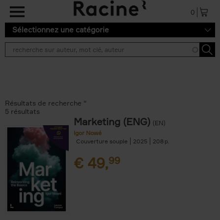
Aller au contenu principal
0
Sélectionnez une catégorie
Résultats de recherche ''
5 résultats
Marketing (ENG)
(EN)
Igor Nowé
Couverture souple
2025
208
€
49,
99