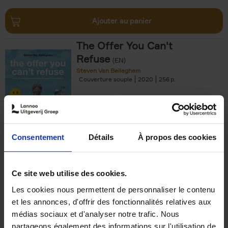
Ajouter au panier
The Offer You Can't
Refuse
(EN)
Steven Van Belleghem
Couverture souple
2020
256
€
37,
50
Consentement
Détails
À propos des cookies
Ajouter au panier
Ce site web utilise des cookies.
Les cookies nous permettent de personnaliser le contenu
Building Bonds = Building
et les annonces, d'offrir des fonctionnalités relatives aux
Business
(EN)
médias sociaux et d'analyser notre trafic. Nous
Jochen Roef
Jozefien De Feyter
Carolien Boom
partageons également des informations sur l'utilisation de
Couverture souple
2025
200