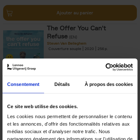
Ajouter au panier
The Offer You Can't
Refuse
(EN)
Steven Van Belleghem
Couverture souple
2020
256
€
37,
50
Consentement
Détails
À propos des cookies
Ajouter au panier
Ce site web utilise des cookies.
Les cookies nous permettent de personnaliser le contenu
Building Bonds = Building
et les annonces, d'offrir des fonctionnalités relatives aux
Business
(EN)
médias sociaux et d'analyser notre trafic. Nous
Jochen Roef
Jozefien De Feyter
Carolien Boom
partageons également des informations sur l'utilisation de
Couverture souple
2025
200