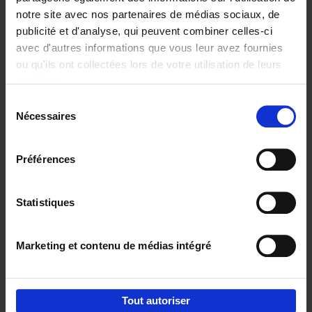
notre site avec nos partenaires de médias sociaux, de
€
29,
99
publicité et d'analyse, qui peuvent combiner celles-ci
avec d'autres informations que vous leur avez fournies
ou qu'ils ont collectées lors de votre utilisation de leurs
services.
Sélection
Nécessaires
du
Ajouter au panier
consentement
Digital marketing like a PRO -
Préférences
completely revised edition
(EN)
Clo Willaerts
Couverture souple
2022
226
Statistiques
€
35,
50
Marketing et contenu de médias intégré
Tout autoriser