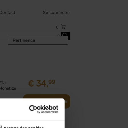
Contact
Se connecter
0
Pertinence
€
34,
99
(EN)
Monetize
Ajouter au panier