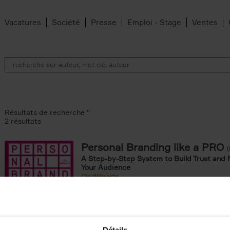
Vacatures
Société
Presse
Emploi - Stage
Ventes
Résultats de recherche ''
2 résultats
Personal Branding like a PRO
A Step-by-Step System to Build Trust and 
Your Audience
Clo Willaerts
Couverture souple
2026
253
ouple filter
omie & Management filter