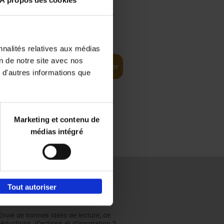
À propos des cookies
€
37,
50
(EN)
: From
nnalités relatives aux médias
on de notre site avec nos
Ajouter au panier
 d'autres informations que
Marketing et contenu de
médias intégré
Tout autoriser
Envie de bonnes idées de lecture, de
réductions, d’actions et d’inspiration ?