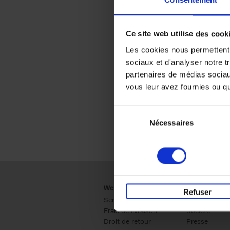
Consentement
Ce site web utilise des cook
Les cookies nous permettent d
sociaux et d'analyser notre t
partenaires de médias sociaux
vous leur avez fournies ou qu'
Sélection
Nécessaires
du
consentement
Webshop
Business
Refuser
Service clients
Ventes
Frais de livraison
Société
Droit de retour
Presse