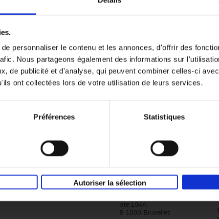
Détails
Content Marketing like a PRO
ies.
The All-In-One Guide to Content Marketing
e personnaliser le contenu et les annonces, d'offrir des fonctio
Planning to Promoting
rafic. Nous partageons également des informations sur l'utilisati
Clo Willaerts
Couverture souple
2023
352
, de publicité et d'analyse, qui peuvent combiner celles-ci avec
ils ont collectées lors de votre utilisation de leurs services.
Préférences
Statistiques
Société
Éditions Racine
Autoriser la sélection
Tour & Taxis
Qui sommes-nous?
Avenue du Port, 86C
bte 104A
B-1000 Bruxelles