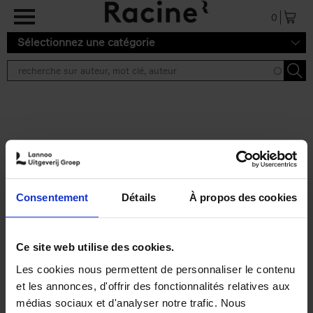
Aller au contenu principal
0
Sélectionnez une catégorie
Résultats de recherche ''
2 résultats
Personal Branding like a
PRO
(EN)
Consentement
Détails
À propos des cookies
Clo Willaerts
Couverture souple
2026
253
€
34,
99
Ce site web utilise des cookies.
Les cookies nous permettent de personnaliser le contenu
et les annonces, d'offrir des fonctionnalités relatives aux
médias sociaux et d'analyser notre trafic. Nous