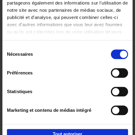
partageons également des informations sur l'utilisation de
notre site avec nos partenaires de médias sociaux, de
Ajouter au panier
publicité et d'analyse, qui peuvent combiner celles-ci
avec d'autres informations que vous leur avez fournies
Content Marketing like a
ou qu'ils ont collectées lors de votre utilisation de leurs
PRO
(EN)
services.
Clo Willaerts
Couverture souple
2023
352
Sélection
Nécessaires
du
€
37,
50
consentement
Préférences
Statistiques
Ajouter au panier
Marketing et contenu de médias intégré
Envie de bonnes idées de lecture, de
réductions, d’actions et d’inspiration ?
Tout autoriser