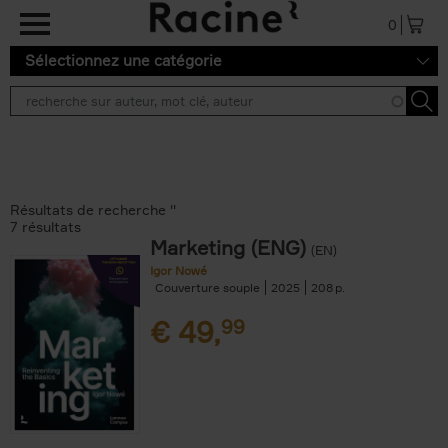
Aller au contenu principal
0
Sélectionnez une catégorie
Résultats de recherche ''
7 résultats
Marketing (ENG)
(EN)
Igor Nowé
Couverture souple
2025
208
€
49,
99