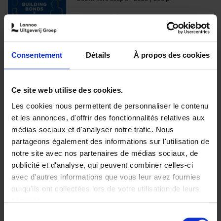
€
29,
99
Consentement
Détails
À propos des cookies
Ajouter au panier
Ce site web utilise des cookies.
Les cookies nous permettent de personnaliser le contenu
Optichannel Retail. Beyond
et les annonces, d'offrir des fonctionnalités relatives aux
the Digital Hysteria
(EN)
médias sociaux et d'analyser notre trafic. Nous
Gino Van Ossel
partageons également des informations sur l'utilisation de
Autre finition
2019
350
notre site avec nos partenaires de médias sociaux, de
€
29,
99
publicité et d'analyse, qui peuvent combiner celles-ci
avec d'autres informations que vous leur avez fournies
ou qu'ils ont collectées lors de votre utilisation de leurs
services.
Sélection