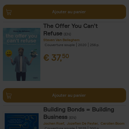
Ajouter au panier
The Offer You Can't
Refuse
(EN)
Steven Van Belleghem
Couverture souple
2020
256
€
37,
50
Ajouter au panier
Building Bonds = Building
Business
(EN)
Jochen Roef
Jozefien De Feyter
Carolien Boom
Couverture souple
2025
200