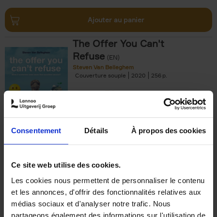
Ajouter au panier
The Offer You Can't
Refuse
(EN)
Steven Van Belleghem
Couverture souple
2020
256
€
37,
50
Consentement
Détails
À propos des cookies
Ajouter au panier
Ce site web utilise des cookies.
Les cookies nous permettent de personnaliser le contenu
Building Bonds = Building
et les annonces, d'offrir des fonctionnalités relatives aux
Business
(EN)
médias sociaux et d'analyser notre trafic. Nous
Jochen Roef
Jozefien De Feyter
Carolien Boom
partageons également des informations sur l'utilisation de
Couverture souple
2025
200