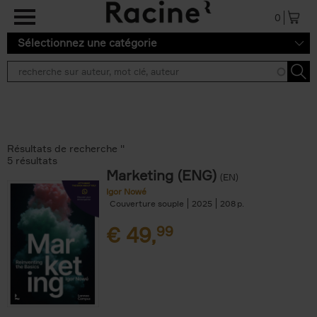
Aller au contenu principal
0
Sélectionnez une catégorie
Résultats de recherche ''
5 résultats
Marketing (ENG)
(EN)
Igor Nowé
Couverture souple
2025
208
€
49,
99