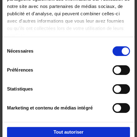
notre site avec nos partenaires de médias sociaux, de
€
29,
99
publicité et d'analyse, qui peuvent combiner celles-ci
avec d'autres informations que vous leur avez fournies
ou qu'ils ont collectées lors de votre utilisation de leurs
services.
Sélection
Nécessaires
du
Ajouter au panier
consentement
Digital marketing like a PRO -
Préférences
completely revised edition
(EN)
Clo Willaerts
Couverture souple
2022
226
Statistiques
€
35,
50
Marketing et contenu de médias intégré
Tout autoriser