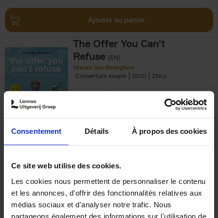
Ajouter au panier
The Offer You Can't
Refuse
(EN)
Steven Van Belleghem
Couverture souple
2020
256
€
37,
50
Consentement
Détails
À propos des cookies
Ajouter au panier
Ce site web utilise des cookies.
Les cookies nous permettent de personnaliser le contenu
Building Bonds = Building
et les annonces, d'offrir des fonctionnalités relatives aux
Business
(EN)
médias sociaux et d'analyser notre trafic. Nous
Jochen Roef
Jozefien De Feyter
Carolien Boom
partageons également des informations sur l'utilisation de
Couverture souple
2025
200