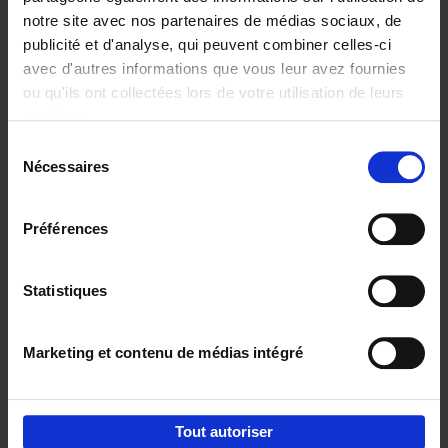
notre site avec nos partenaires de médias sociaux, de
€
29,
99
publicité et d'analyse, qui peuvent combiner celles-ci
avec d'autres informations que vous leur avez fournies
ou qu'ils ont collectées lors de votre utilisation de leurs
services.
Sélection
Nécessaires
du
Ajouter au panier
consentement
Digital marketing like a PRO -
Préférences
completely revised edition
(EN)
Clo Willaerts
Couverture souple
2022
226
Statistiques
€
35,
50
Marketing et contenu de médias intégré
Tout autoriser