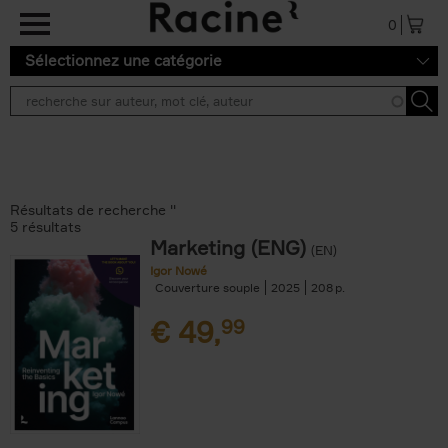
Aller au contenu principal
0
Sélectionnez une catégorie
Résultats de recherche ''
5 résultats
Marketing (ENG)
(EN)
Igor Nowé
Couverture souple
2025
208
€
49,
99