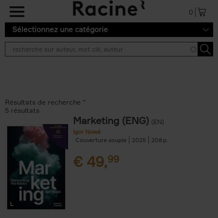
Aller au contenu principal
0
Sélectionnez une catégorie
Résultats de recherche ''
5 résultats
Marketing (ENG)
(EN)
Igor Nowé
Couverture souple
2025
208
€
49,
99