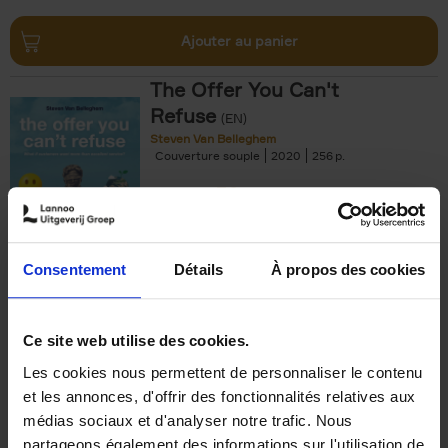
Ajouter au panier
The Offer You Can't
Refuse
(EN)
Steven Van Belleghem
Couverture souple
2020
256
€
37,
50
Consentement
Détails
À propos des cookies
Ajouter au panier
Ce site web utilise des cookies.
Les cookies nous permettent de personnaliser le contenu
Building Bonds = Building
et les annonces, d'offrir des fonctionnalités relatives aux
Business
(EN)
médias sociaux et d'analyser notre trafic. Nous
Jochen Roef
Jozefien De Feyter
Carolien Boom
partageons également des informations sur l'utilisation de
Couverture souple
2025
200