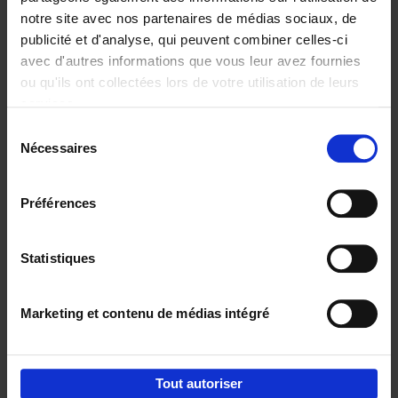
notre site avec nos partenaires de médias sociaux, de
€
29,
99
publicité et d'analyse, qui peuvent combiner celles-ci
avec d'autres informations que vous leur avez fournies
ou qu'ils ont collectées lors de votre utilisation de leurs
services.
Sélection
Nécessaires
du
Ajouter au panier
consentement
Digital marketing like a PRO -
Préférences
completely revised edition
(EN)
Clo Willaerts
Couverture souple
2022
226
Statistiques
€
35,
50
Marketing et contenu de médias intégré
Tout autoriser