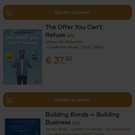
Ajouter au panier
The Offer You Can't
Refuse
(EN)
Steven Van Belleghem
Couverture souple
2020
256
€
37,
50
Ajouter au panier
Building Bonds = Building
Business
(EN)
Jochen Roef
Jozefien De Feyter
Carolien Boom
Couverture souple
2025
200