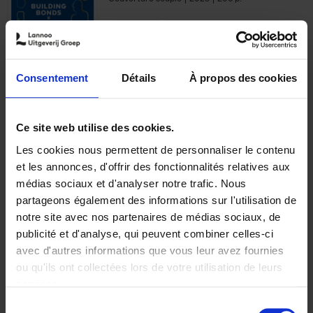
€
29,
99
Consentement
Détails
À propos des cookies
Ajouter au panier
Ce site web utilise des cookies.
Les cookies nous permettent de personnaliser le contenu
Optichannel Retail. Beyond
et les annonces, d'offrir des fonctionnalités relatives aux
the Digital Hysteria
(EN)
médias sociaux et d'analyser notre trafic. Nous
Gino Van Ossel
partageons également des informations sur l'utilisation de
Autre finition
2019
350
notre site avec nos partenaires de médias sociaux, de
€
29,
99
publicité et d'analyse, qui peuvent combiner celles-ci
avec d'autres informations que vous leur avez fournies
ou qu'ils ont collectées lors de votre utilisation de leurs
services.
Sélection