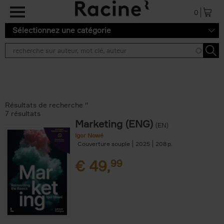
Aller au contenu principal
0
Sélectionnez une catégorie
Résultats de recherche ''
7 résultats
Marketing (ENG)
(EN)
Igor Nowé
Couverture souple
2025
208
€
49,
99