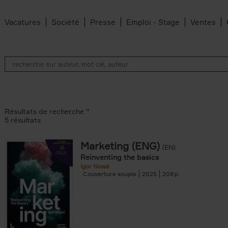
Vacatures
Société
Presse
Emploi - Stage
Ventes
Résultats de recherche ''
5 résultats
Marketing (ENG)
(EN)
lter
Reinventing the basics
Igor Nowé
Couverture souple
2025
208
te filter
r
Feyter filter
an Belleghem filter