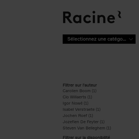
Aller au contenu principal
Sélectionnez une catégorie
Filtrer sur l'auteur
Carolien Boom (1)
Apply Carolien Boom fi
Clo Willaerts (1)
Apply Clo Willaerts filter
Igor Nowé (1)
Apply Igor Nowé filter
Isabel Verstraete (1)
Apply Isabel Verstrae
Jochen Roef (1)
Apply Jochen Roef filte
Jozefien De Feyter (1)
Apply Jozefien De 
Steven Van Belleghem (1)
Apply Steven V
Filtrer sur la disponibilité