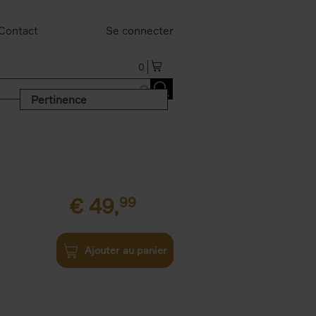
Contact
Se connecter
0
Pertinence
€
49,
99
Ajouter au panier