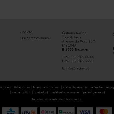
Société
Éditions Racine
Tour & Taxis
Qui sommes-nous?
Avenue du Port, 86C
bte 104A
B-1000 Bruxelles
T. 32 (0)2 646 44 44
F. 32 (0)2 646 55 70
E.
info@racine.be
lannoopublishers.com
lannoocampus.com
academiapress.be
racine.be
terra
meulenhoff.nl
boekerij.nl
unieboekspectrum.nl
parkuitgevers.nl
Tous les prix s’entendent tva compris.