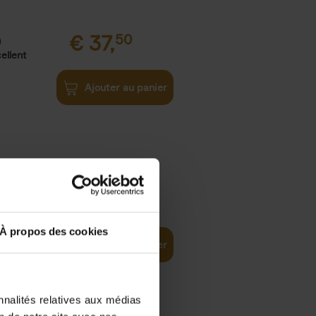
€
37,
50
)
ellent
Ajouter au panier
iness
€
29,
99
(EN)
tal world
À propos des cookies
Ajouter au panier
nnalités relatives aux médias