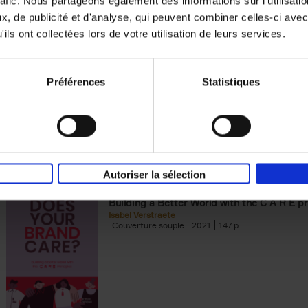
rafic. Nous partageons également des informations sur l'utilisati
, de publicité et d'analyse, qui peuvent combiner celles-ci avec
Digital marketing like a PRO -
ils ont collectées lors de votre utilisation de leurs services.
completely revised edition
(EN)
Prepare. Run. Optimize.
Clo Willaerts
Préférences
Statistiques
Couverture souple
2022
226
Autoriser la sélection
Does Your Brand Care?
(EN)
Building a Better World with the C A R E pr
Isabel Verstraete
Couverture souple
2021
147