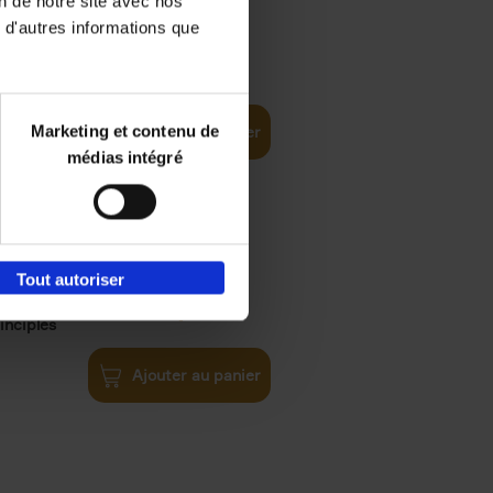
on de notre site avec nos
 d'autres informations que
€
35,
50
Marketing et contenu de
Ajouter au panier
médias intégré
Tout autoriser
€
34,
99
inciples
Ajouter au panier