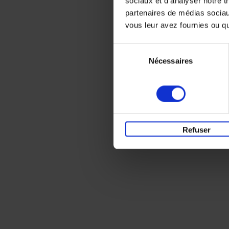
sociaux et d'analyser notre t
partenaires de médias sociaux
vous leur avez fournies ou qu'
Sélection
Nécessaires
du
consentement
Refuser