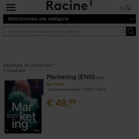
Aller au contenu principal
0
Sélectionnez une catégorie
Résultats de recherche ''
5 résultats
Marketing (ENG)
(EN)
Igor Nowé
Couverture souple
2025
208
€
49,
99