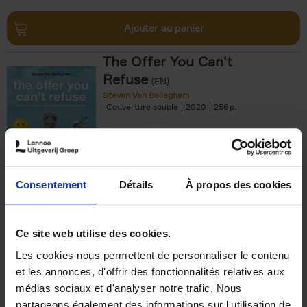
Ajouter au panier
The Offer You Can't
Refuse
(EN)
Steven Van Belleghem
Couverture souple
2020
256
€
37,
50
Consentement
Détails
À propos des cookies
Ajouter au panier
Ce site web utilise des cookies.
Les cookies nous permettent de personnaliser le contenu
Building Bonds = Building
et les annonces, d'offrir des fonctionnalités relatives aux
Business
(EN)
médias sociaux et d'analyser notre trafic. Nous
Jochen Roef
Jozefien De Feyter
Carolien Boom
partageons également des informations sur l'utilisation de
Couverture souple
2025
200