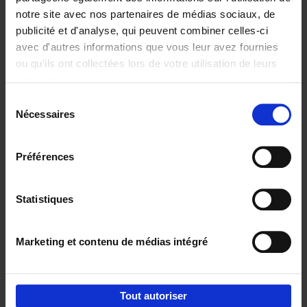
notre site avec nos partenaires de médias sociaux, de
€
29,
99
publicité et d'analyse, qui peuvent combiner celles-ci
avec d'autres informations que vous leur avez fournies
ou qu'ils ont collectées lors de votre utilisation de leurs
services.
Sélection
Nécessaires
du
Ajouter au panier
consentement
Digital marketing like a PRO -
Préférences
completely revised edition
(EN)
Clo Willaerts
Couverture souple
2022
226
Statistiques
€
35,
50
Marketing et contenu de médias intégré
Tout autoriser