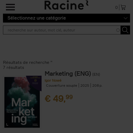
Aller au contenu principal
0
Sélectionnez une catégorie
Résultats de recherche ''
7 résultats
Marketing (ENG)
(EN)
Igor Nowé
Couverture souple
2025
208
€
49,
99