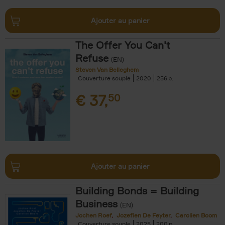
Ajouter au panier
The Offer You Can't
Refuse
(EN)
Steven Van Belleghem
Couverture souple
2020
256
€
37,
50
Ajouter au panier
Building Bonds = Building
Business
(EN)
Jochen Roef
Jozefien De Feyter
Carolien Boom
Couverture souple
2025
200