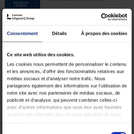
€
29,
99
Consentement
Détails
À propos des cookies
Ajouter au panier
Ce site web utilise des cookies.
Les cookies nous permettent de personnaliser le contenu
Optichannel Retail. Beyond
et les annonces, d'offrir des fonctionnalités relatives aux
the Digital Hysteria
(EN)
médias sociaux et d'analyser notre trafic. Nous
Gino Van Ossel
partageons également des informations sur l'utilisation de
Autre finition
2019
350
notre site avec nos partenaires de médias sociaux, de
€
29,
99
publicité et d'analyse, qui peuvent combiner celles-ci
avec d'autres informations que vous leur avez fournies
ou qu'ils ont collectées lors de votre utilisation de leurs
services.
Sélection