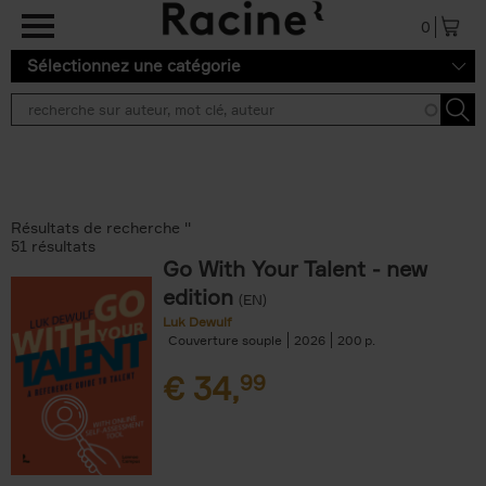
Aller au contenu principal
0
Sélectionnez une catégorie
Résultats de recherche ''
51 résultats
Go With Your Talent - new
edition
(EN)
Luk Dewulf
Couverture souple
2026
200
€
34,
99