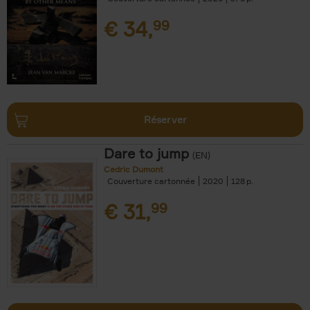
€
34,
99
Réserver
Dare to jump
(EN)
Cedric Dumont
Couverture cartonnée
2020
128
€
31,
99