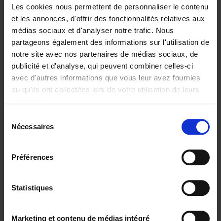
Les cookies nous permettent de personnaliser le contenu
et les annonces, d'offrir des fonctionnalités relatives aux
médias sociaux et d'analyser notre trafic. Nous
partageons également des informations sur l'utilisation de
Ajouter au panier
notre site avec nos partenaires de médias sociaux, de
publicité et d'analyse, qui peuvent combiner celles-ci
Reshape Your Career
(EN)
avec d'autres informations que vous leur avez fournies
Bärbel Buyse
ou qu'ils ont collectées lors de votre utilisation de leurs
Couverture souple
2026
200
services.
€
34,
99
Sélection
Nécessaires
du
consentement
Préférences
Statistiques
Ajouter au panier
AI, The Rediscovery of
Marketing et contenu de médias intégré