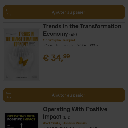
Ajouter au panier
Trends in the Transformation
Economy
(EN)
Christophe Jauquet
Couverture souple
2024
360
€
34,
99
Ajouter au panier
Operating With Positive
Impact
(EN)
Axel Smits
Jochen Vincke
Couverture souple
2023
214