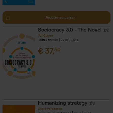
Ajouter au panier
Sociocracy 3.0 - The Novel
(EN)
Jef Cumps
Autre finition
2019
232
€
37,
50
Humanizing strategy
(EN)
Geert Vercaeren
Couverture cartonnée
2021
287