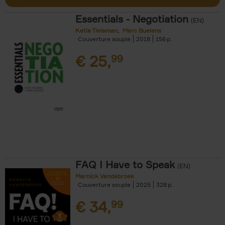
Essentials - Negotiation
(EN)
Katia Tieleman
Marc Buelens
Couverture souple
2018
156
€
25,
99
FAQ I Have to Speak
(EN)
Marnick Vandebroek
Couverture souple
2025
328
€
34,
99