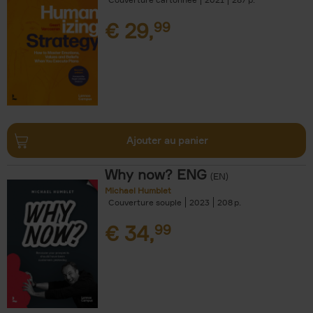
€
29,
99
Ajouter au panier
Why now? ENG
(EN)
Michael Humblet
Couverture souple
2023
208
€
34,
99