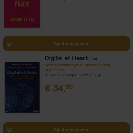
Ajouter au panier
Digital at Heart
(EN)
Karlien Vanderheyden
Ignace Decroix
Stijn Viaene
Couverture souple
2025
328
€
34,
99
Ajouter au panier