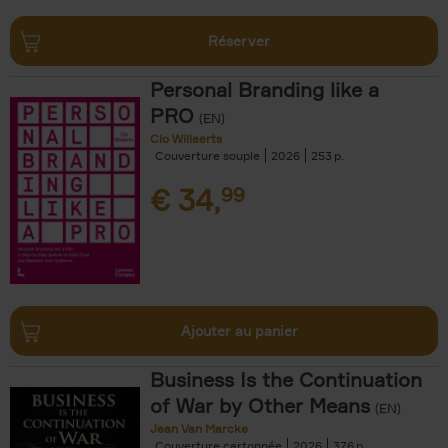
Réserver
Personal Branding like a
PRO
(EN)
Clo Willaerts
Couverture souple
2026
253
€
34,
99
Ajouter au panier
Business Is the Continuation
of War by Other Means
(EN)
Jean Van Marcke
Couverture cartonnée
2026
376