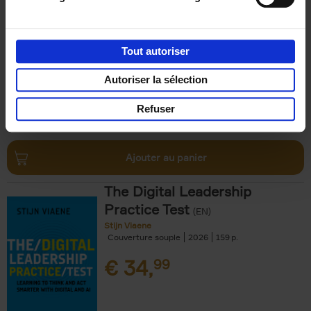
Humanity
(EN)
Jackie Janssen
Couverture souple
2026
197
Tout autoriser
€
34,
99
Autoriser la sélection
Refuser
Ajouter au panier
The Digital Leadership
Practice Test
(EN)
Stijn Viaene
Couverture souple
2026
159
€
34,
99