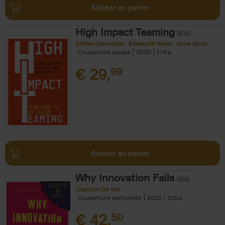
Ajouter au panier
High Impact Teaming
(EN)
Stefan Decuyper
Elisabeth Raes
Anne Boon
Couverture souple
2020
176
€
29,
99
Ajouter au panier
Why Innovation Fails
(EN)
Joachim De Vos
Couverture cartonnée
2022
316
€
42,
50