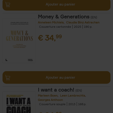
Ajouter au panier
Money & Generations
(EN)
Anneleen Michiels
Claudia Binz Astrachan
Couverture cartonnée
2025
190
€
34,
99
Ajouter au panier
I want a coach!
(EN)
Marleen Boen
Leen Lambrechts
Georges Anthoon
Couverture souple
2013
168