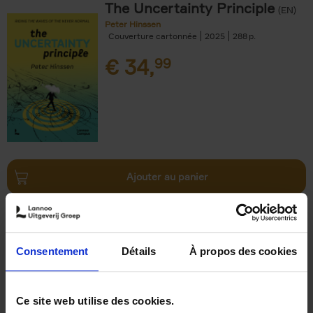
The Uncertainty Principle
(EN)
Peter Hinssen
Couverture cartonnée
2025
288
€
34,
99
Ajouter au panier
The Double-Gold Mindset
(EN)
Dominic Rossi
Couverture souple
2025
200
Consentement
Détails
À propos des cookies
€
29,
99
Ce site web utilise des cookies.