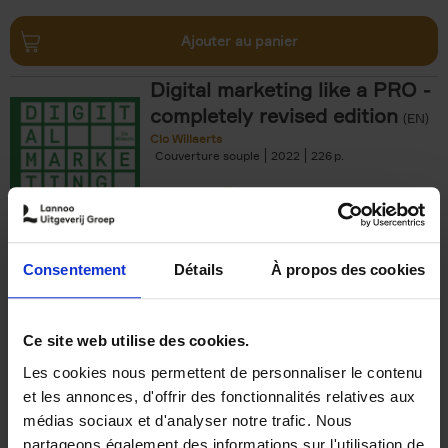
Ajouter au panier
Digital marketing like a PRO -
completely revised edition
(EN)
Clo Willaerts
Couverture souple
2022
226
€
35,
50
Consentement
Détails
À propos des cookies
Ajouter au panier
Ce site web utilise des cookies.
Les cookies nous permettent de personnaliser le contenu
The Offer You Can't
et les annonces, d'offrir des fonctionnalités relatives aux
Refuse
(EN)
médias sociaux et d'analyser notre trafic. Nous
Steven Van Belleghem
partageons également des informations sur l'utilisation de
Couverture souple
2020
256