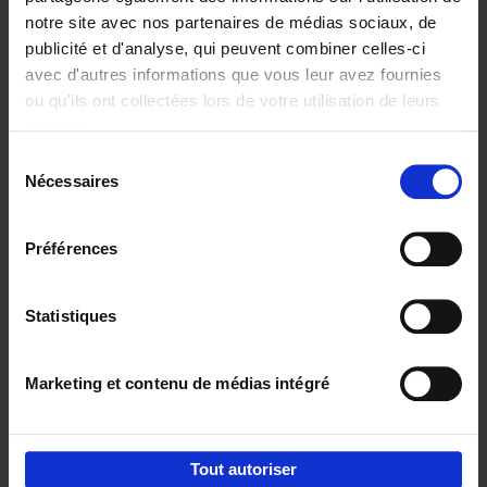
notre site avec nos partenaires de médias sociaux, de
€
37,
50
publicité et d'analyse, qui peuvent combiner celles-ci
avec d'autres informations que vous leur avez fournies
ou qu'ils ont collectées lors de votre utilisation de leurs
services.
Sélection
Nécessaires
du
Ajouter au panier
consentement
Building Bonds = Building
Préférences
Business
(EN)
Jochen Roef
Jozefien De Feyter
Carolien Boom
Couverture souple
2025
200
Statistiques
€
29,
99
Marketing et contenu de médias intégré
Tout autoriser