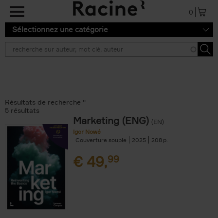
Aller au contenu principal
0
Sélectionnez une catégorie
Résultats de recherche ''
5 résultats
Marketing (ENG)
(EN)
Igor Nowé
Couverture souple
2025
208
€
49,
99