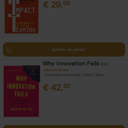
€
29,
99
Ajouter au panier
Why Innovation Fails
(EN)
Joachim De Vos
Couverture cartonnée
2022
316
€
42,
50