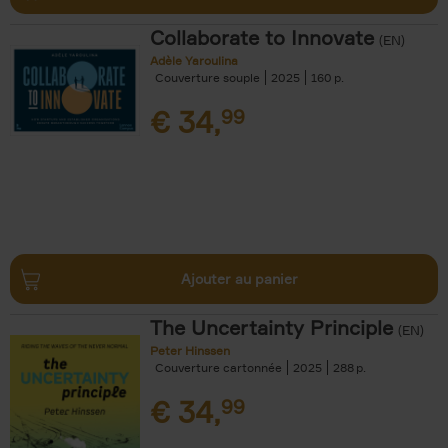
Collaborate to Innovate
(EN)
Adèle Yaroulina
Couverture souple
2025
160
€
34,
99
Ajouter au panier
The Uncertainty Principle
(EN)
Peter Hinssen
Couverture cartonnée
2025
288
€
34,
99