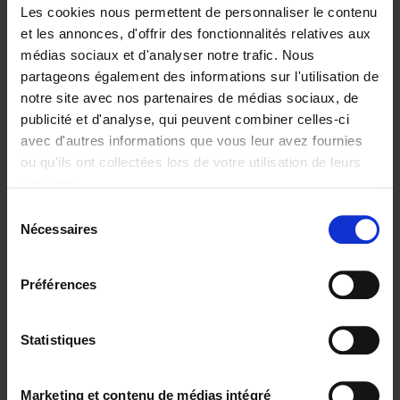
Les cookies nous permettent de personnaliser le contenu
et les annonces, d'offrir des fonctionnalités relatives aux
médias sociaux et d'analyser notre trafic. Nous
partageons également des informations sur l'utilisation de
Ajouter au panier
notre site avec nos partenaires de médias sociaux, de
publicité et d'analyse, qui peuvent combiner celles-ci
The Digital Leadership
avec d'autres informations que vous leur avez fournies
Practice Test
(EN)
ou qu'ils ont collectées lors de votre utilisation de leurs
Stijn Viaene
services.
Couverture souple
2026
159
Sélection
€
34,
99
Nécessaires
du
consentement
Préférences
Statistiques
Ajouter au panier
The Offer You Can't
Marketing et contenu de médias intégré