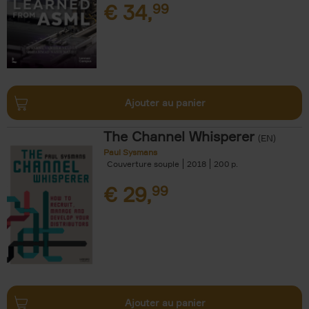
€
34,
99
Ajouter au panier
The Channel Whisperer
(EN)
Paul Sysmans
Couverture souple
2018
200
€
29,
99
Ajouter au panier