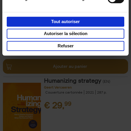
Refuse
(EN)
Steven Van Belleghem
Couverture souple
2020
256
Tout autoriser
€
37,
50
Autoriser la sélection
Refuser
Ajouter au panier
Humanizing strategy
(EN)
Geert Vercaeren
Couverture cartonnée
2021
287
€
29,
99