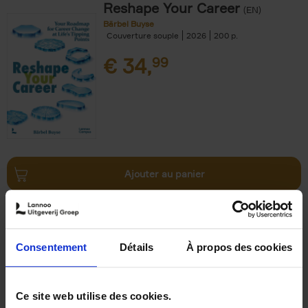
Reshape Your Career
(EN)
Bärbel Buyse
Couverture souple
2026
200
€
34,
99
Ajouter au panier
AI, The Rediscovery of
Humanity
(EN)
Jackie Janssen
Consentement
Détails
À propos des cookies
Couverture souple
2026
197
€
34,
99
Ce site web utilise des cookies.