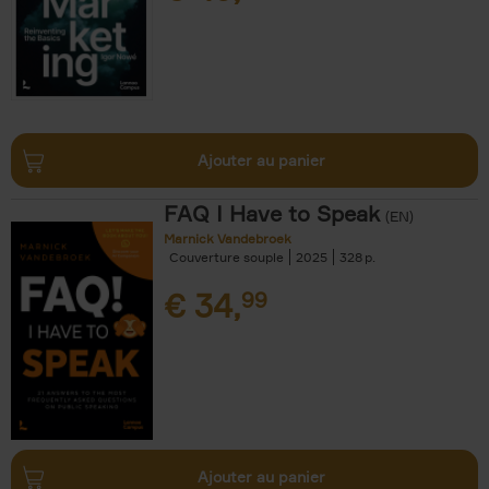
Ajouter au panier
FAQ I Have to Speak
(EN)
Marnick Vandebroek
Couverture souple
2025
328
€
34,
99
Ajouter au panier