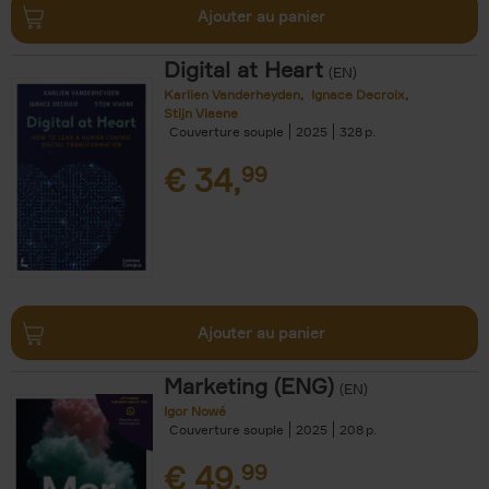
Ajouter au panier
Digital at Heart
(EN)
Karlien Vanderheyden
Ignace Decroix
Stijn Viaene
Couverture souple
2025
328
€
34,
99
Ajouter au panier
Marketing (ENG)
(EN)
Igor Nowé
Couverture souple
2025
208
€
49,
99