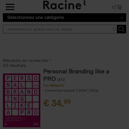
Aller au contenu principal
0
Sélectionnez une catégorie
Résultats de recherche ''
43 résultats
Personal Branding like a
PRO
(EN)
Clo Willaerts
Couverture souple
2026
253
€
34,
99