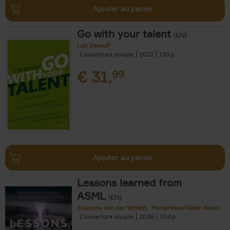
Ajouter au panier
Go with your talent
(EN)
Luk Dewulf
Couverture souple
2012
139
€
31,
99
Ajouter au panier
Lessons learned from
ASML
(EN)
Susanne van der Velden
Mohammad Nasir Nasiri
Couverture souple
2026
304