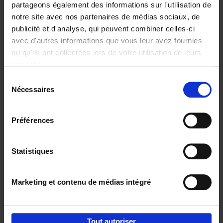
partageons également des informations sur l'utilisation de
notre site avec nos partenaires de médias sociaux, de
Ajouter au panier
publicité et d'analyse, qui peuvent combiner celles-ci
avec d'autres informations que vous leur avez fournies
Reward
(EN)
ou qu'ils ont collectées lors de votre utilisation de leurs
Axel Smits
Bart Van den Bussche
services.
Couverture souple
2024
222
Sélection
€
37,
50
Nécessaires
du
consentement
Préférences
Statistiques
Ajouter au panier
Marketing et contenu de médias intégré
Envie de bonnes idées de lecture, de
réductions, d’actions et d’inspiration ?
Tout autoriser