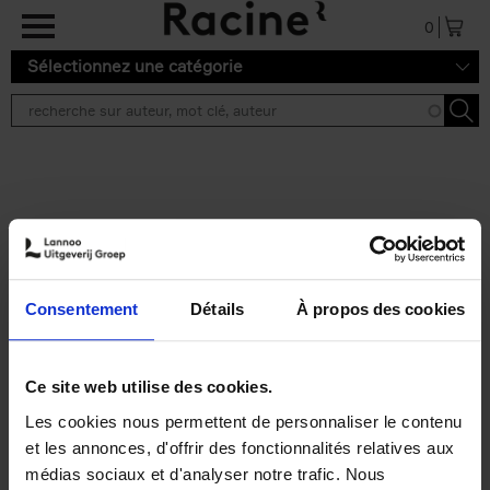
Aller au contenu principal
0
Sélectionnez une catégorie
Résultats de recherche ''
2 résultats
Operating With Positive
Impact
(EN)
Consentement
Détails
À propos des cookies
Axel Smits
Jochen Vincke
Couverture souple
2023
214
€
34,
99
Ce site web utilise des cookies.
Les cookies nous permettent de personnaliser le contenu
et les annonces, d'offrir des fonctionnalités relatives aux
médias sociaux et d'analyser notre trafic. Nous