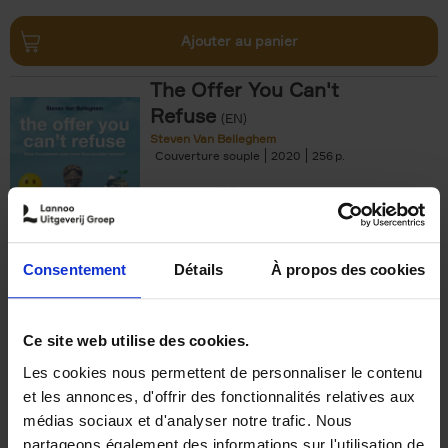
Ajouter au panier
The Offer You Can't
Refuse
(EN)
Steven Van Belleghem
Couverture souple
2020
256
€
37,
50
Consentement
Détails
À propos des cookies
Ajouter au panier
Ce site web utilise des cookies.
Les cookies nous permettent de personnaliser le contenu
Building Bonds = Building
et les annonces, d'offrir des fonctionnalités relatives aux
Business
(EN)
médias sociaux et d'analyser notre trafic. Nous
Jochen Roef
Jozefien De Feyter
Carolien Boom
partageons également des informations sur l'utilisation de
Couverture souple
2025
200