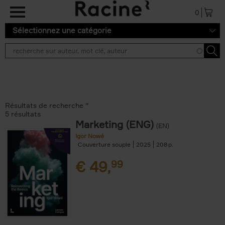
Aller au contenu principal
0
Sélectionnez une catégorie
Résultats de recherche ''
5 résultats
Marketing (ENG)
(EN)
Igor Nowé
Couverture souple
2025
208
€
49,
99