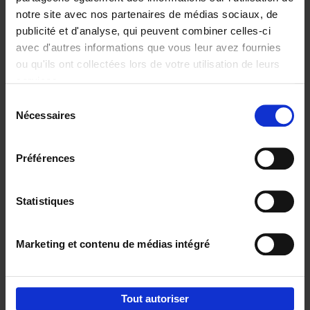
notre site avec nos partenaires de médias sociaux, de
€
29,
99
publicité et d'analyse, qui peuvent combiner celles-ci
avec d'autres informations que vous leur avez fournies
ou qu'ils ont collectées lors de votre utilisation de leurs
services.
Sélection
Nécessaires
du
Ajouter au panier
consentement
Digital marketing like a PRO -
Préférences
completely revised edition
(EN)
Clo Willaerts
Couverture souple
2022
226
Statistiques
€
35,
50
Marketing et contenu de médias intégré
Tout autoriser