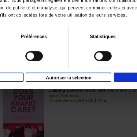
rafic. Nous partageons également des informations sur l'utilisati
, de publicité et d'analyse, qui peuvent combiner celles-ci avec
Digital marketing like a PRO -
ils ont collectées lors de votre utilisation de leurs services.
completely revised edition
(EN)
Prepare. Run. Optimize.
Clo Willaerts
Préférences
Statistiques
Couverture souple
2022
226
Autoriser la sélection
Does Your Brand Care?
(EN)
Building a Better World with the C A R E pr
Isabel Verstraete
Couverture souple
2021
147