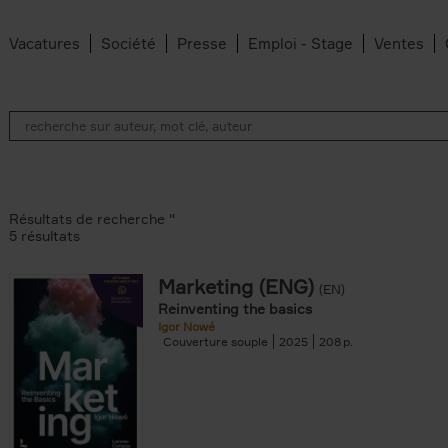
Vacatures
Société
Presse
Emploi - Stage
Ventes
Résultats de recherche ''
5 résultats
Marketing (ENG)
(EN)
lter
Reinventing the basics
Igor Nowé
Couverture souple
2025
208
te filter
r
Feyter filter
an Belleghem filter