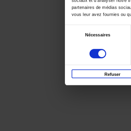
sociaux et d'analyser notre t
partenaires de médias sociaux
vous leur avez fournies ou qu'
Sélection
Nécessaires
du
consentement
Refuser