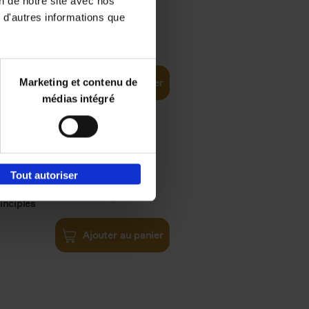
on de notre site avec nos
 d'autres informations que
€
35,
50
Marketing et contenu de
Ajouter au panier
médias intégré
Tout autoriser
€
34,
99
inciples
Ajouter au panier