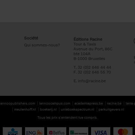
Société
Éditions Racine
Tour & Taxis
Qui sommes-nous?
Avenue du Port, 86C
bte 104A
B-1000 Bruxelles
T. 32 (0)2 646 44 44
F. 32 (0)2 646 55 70
E.
info@racine.be
lannoopublishers.com
lannoocampus.com
academiapress.be
racine.be
terra
meulenhoff.nl
boekerij.nl
unieboekspectrum.nl
parkuitgevers.nl
Tous les prix s’entendent tva compris.