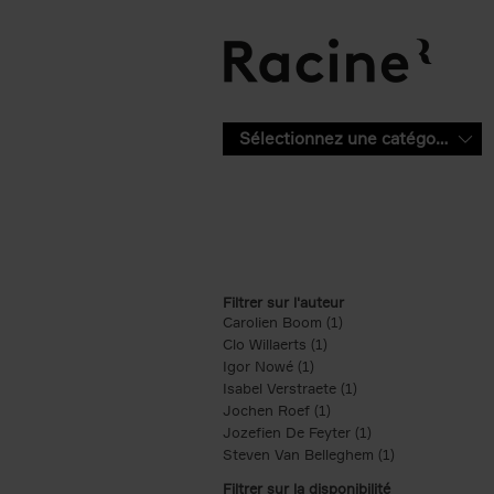
Aller au contenu principal
Sélectionnez une catégorie
Filtrer sur l'auteur
Carolien Boom (1)
Apply Carolien Boom fi
Clo Willaerts (1)
Apply Clo Willaerts filter
Igor Nowé (1)
Apply Igor Nowé filter
Isabel Verstraete (1)
Apply Isabel Verstrae
Jochen Roef (1)
Apply Jochen Roef filte
Jozefien De Feyter (1)
Apply Jozefien De 
Steven Van Belleghem (1)
Apply Steven V
Filtrer sur la disponibilité