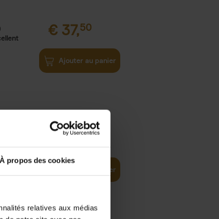
€
37,
50
)
ellent
Ajouter au panier
iness
€
29,
99
(EN)
tal world
À propos des cookies
Ajouter au panier
nnalités relatives aux médias