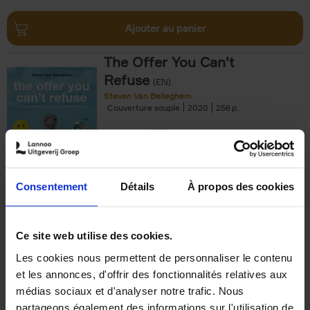
Ajouter au panier
The Offer You Can't
Refuse
(EN)
Steven Van Belleghem
Couverture souple
2020
256
€
37,
50
Consentement
Détails
À propos des cookies
Ajouter au panier
Ce site web utilise des cookies.
Les cookies nous permettent de personnaliser le contenu
Building Bonds = Building
et les annonces, d'offrir des fonctionnalités relatives aux
Business
(EN)
médias sociaux et d'analyser notre trafic. Nous
Jochen Roef
Jozefien De Feyter
Carolien Boom
partageons également des informations sur l'utilisation de
Couverture souple
2025
200