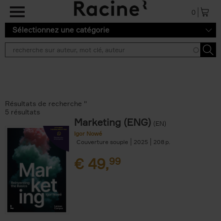
Aller au contenu principal
0
Sélectionnez une catégorie
Résultats de recherche ''
5 résultats
Marketing (ENG)
(EN)
Igor Nowé
Couverture souple
2025
208
€
49,
99