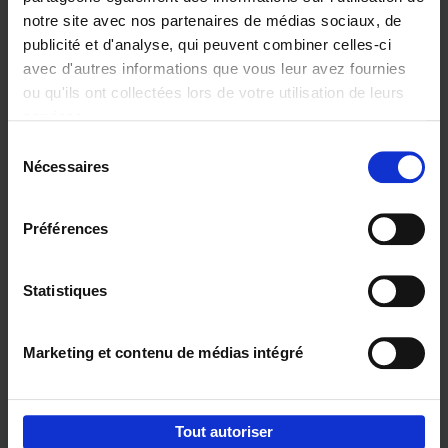
notre site avec nos partenaires de médias sociaux, de
€
29,
99
publicité et d'analyse, qui peuvent combiner celles-ci
avec d'autres informations que vous leur avez fournies
ou qu'ils ont collectées lors de votre utilisation de leurs
services.
Sélection
Nécessaires
du
Ajouter au panier
consentement
Digital marketing like a PRO -
Préférences
completely revised edition
(EN)
Clo Willaerts
Couverture souple
2022
226
Statistiques
€
35,
50
Marketing et contenu de médias intégré
Tout autoriser