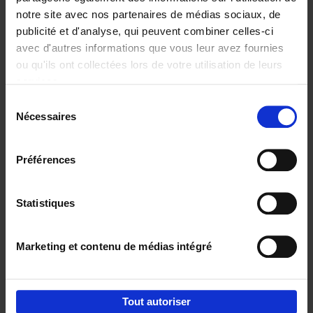
notre site avec nos partenaires de médias sociaux, de
€
37,
50
publicité et d'analyse, qui peuvent combiner celles-ci
avec d'autres informations que vous leur avez fournies
ou qu'ils ont collectées lors de votre utilisation de leurs
services.
Sélection
Nécessaires
du
Ajouter au panier
consentement
Building Bonds = Building
Préférences
Business
(EN)
Jochen Roef
Jozefien De Feyter
Carolien Boom
Couverture souple
2025
200
Statistiques
€
29,
99
Marketing et contenu de médias intégré
Tout autoriser