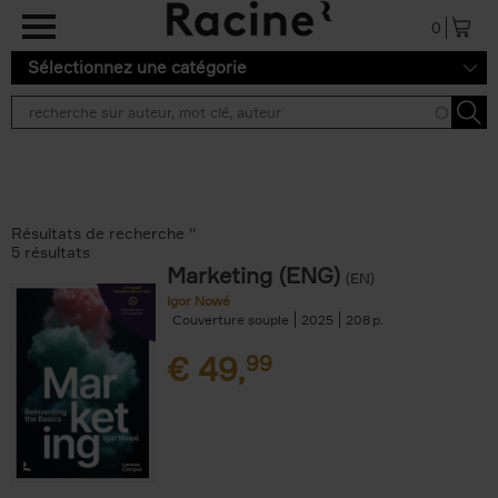
Aller au contenu principal
0
Sélectionnez une catégorie
Résultats de recherche ''
5 résultats
Marketing (ENG)
(EN)
Igor Nowé
Couverture souple
2025
208
€
49,
99