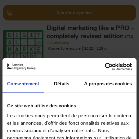
Ajouter au panier
Digital marketing like a PRO -
completely revised edition
(EN)
Clo Willaerts
Couverture souple
2022
226
€
35,
50
Consentement
Détails
À propos des cookies
Ajouter au panier
Ce site web utilise des cookies.
Les cookies nous permettent de personnaliser le contenu
The Offer You Can't
et les annonces, d'offrir des fonctionnalités relatives aux
Refuse
(EN)
médias sociaux et d'analyser notre trafic. Nous
Steven Van Belleghem
partageons également des informations sur l'utilisation de
Couverture souple
2020
256