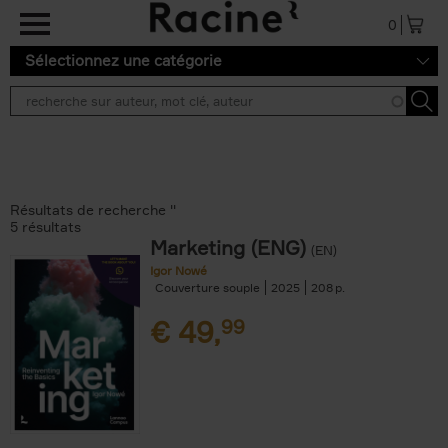
Aller au contenu principal
0
Sélectionnez une catégorie
Résultats de recherche ''
5 résultats
Marketing (ENG)
(EN)
Igor Nowé
Couverture souple
2025
208
€
49,
99