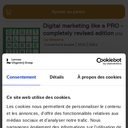
Ajouter au panier
Digital marketing like a PRO -
completely revised edition
(EN)
Clo Willaerts
Couverture souple
2022
226
€
35,
50
Consentement
Détails
À propos des cookies
Ajouter au panier
Ce site web utilise des cookies.
Les cookies nous permettent de personnaliser le contenu
The Offer You Can't
et les annonces, d'offrir des fonctionnalités relatives aux
Refuse
(EN)
médias sociaux et d'analyser notre trafic. Nous
Steven Van Belleghem
partageons également des informations sur l'utilisation de
Couverture souple
2020
256