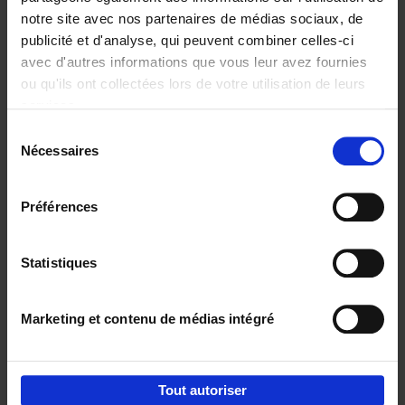
notre site avec nos partenaires de médias sociaux, de
€
37,
50
publicité et d'analyse, qui peuvent combiner celles-ci
avec d'autres informations que vous leur avez fournies
ou qu'ils ont collectées lors de votre utilisation de leurs
services.
Sélection
Nécessaires
du
Ajouter au panier
consentement
Building Bonds = Building
Préférences
Business
(EN)
Jochen Roef
Jozefien De Feyter
Carolien Boom
Couverture souple
2025
200
Statistiques
€
29,
99
Marketing et contenu de médias intégré
Tout autoriser