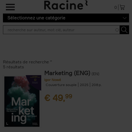
Aller au contenu principal
0
Sélectionnez une catégorie
Résultats de recherche ''
5 résultats
Marketing (ENG)
(EN)
Igor Nowé
Couverture souple
2025
208
€
49,
99