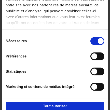
notre site avec nos partenaires de médias sociaux, de
€
29,
99
publicité et d'analyse, qui peuvent combiner celles-ci
avec d'autres informations que vous leur avez fournies
ou qu'ils ont collectées lors de votre utilisation de leurs
services.
Sélection
Nécessaires
du
Ajouter au panier
consentement
Digital marketing like a PRO -
Préférences
completely revised edition
(EN)
Clo Willaerts
Couverture souple
2022
226
Statistiques
€
35,
50
Marketing et contenu de médias intégré
Tout autoriser