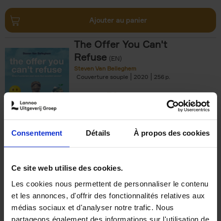
Ajouter au panier
The Offer You Can't
Refuse
(EN)
Steven Van Belleghem
Couverture souple
2020
256
€
37,
50
Consentement
Détails
À propos des cookies
Ajouter au panier
Ce site web utilise des cookies.
Les cookies nous permettent de personnaliser le contenu
Building Bonds = Building
et les annonces, d'offrir des fonctionnalités relatives aux
Business
(EN)
médias sociaux et d'analyser notre trafic. Nous
Jochen Roef
Jozefien De Feyter
Carolien Boom
partageons également des informations sur l'utilisation de
Couverture souple
2025
200