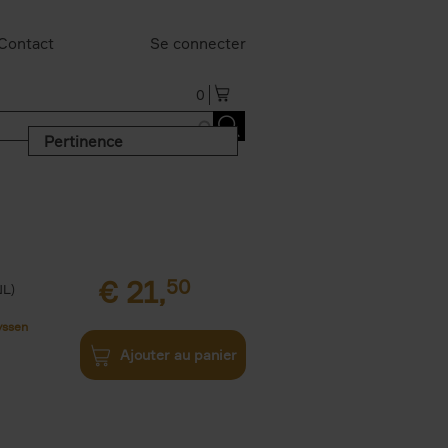
Contact
Se connecter
0
Pertinence
€
21,
50
NL)
yssen
Ajouter au panier