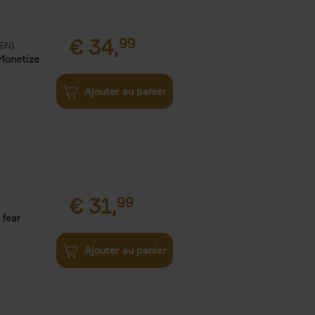
€
34,
99
(EN)
Monetize
Ajouter au panier
€
31,
99
 fear
Ajouter au panier