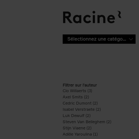
Aller au contenu principal
Sélectionnez une catégorie
Filtrer sur l'auteur
Clo Willaerts (3)
Apply Clo Willaerts filter
Axel Smits (2)
Apply Axel Smits filter
Cedric Dumont (2)
Apply Cedric Dumont f
Isabel Verstraete (2)
Apply Isabel Verstrae
Luk Dewulf (2)
Apply Luk Dewulf filter
Steven Van Belleghem (2)
Apply Steven V
Stijn Viaene (2)
Apply Stijn Viaene filter
Adèle Yaroulina (1)
Apply Adèle Yaroulina 