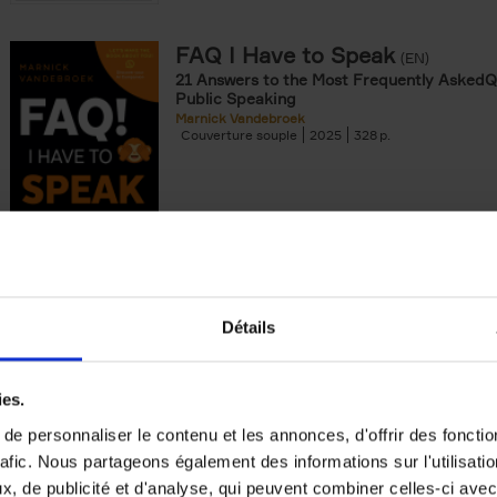
FAQ I Have to Speak
(EN)
21 Answers to the Most Frequently AskedQ
Public Speaking
Marnick Vandebroek
Couverture souple
2025
328
Collaborate to Innovate
(EN)
Détails
How Startups and Established Organisatio
Breakthrough Success Together
Adèle Yaroulina
ies.
Couverture souple
2025
160
e personnaliser le contenu et les annonces, d'offrir des fonctio
rafic. Nous partageons également des informations sur l'utilisati
The Double-Gold Mindset
(EN)
, de publicité et d'analyse, qui peuvent combiner celles-ci avec
Dominic Rossi