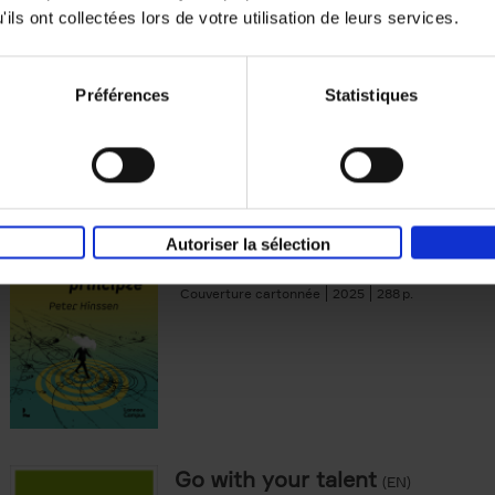
Couverture souple
2025
200
ils ont collectées lors de votre utilisation de leurs services.
Préférences
Statistiques
The Uncertainty Principle
(EN)
Autoriser la sélection
Riding the waves of the Never Normal
Peter Hinssen
Couverture cartonnée
2025
288
Go with your talent
(EN)