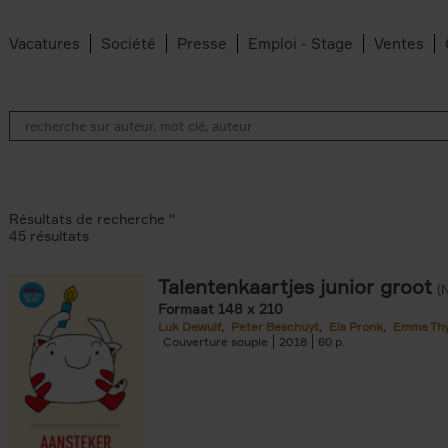
Vacatures
Société
Presse
Emploi - Stage
Ventes
Résultats de recherche ''
45 résultats
Talentenkaartjes junior groot
(
Formaat 148 x 210
Luk Dewulf
Peter Beschuyt
Els Pronk
Emma Th
ilter
Couverture souple
2018
60
te filter
an Belleghem filter
filter