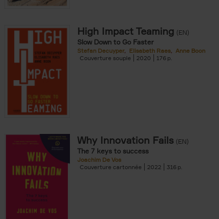
High Impact Teaming
(EN)
Slow Down to Go Faster
Stefan Decuyper
Elisabeth Raes
Anne Boon
Couverture souple
2020
176
Why Innovation Fails
(EN)
The 7 keys to success
Joachim De Vos
Couverture cartonnée
2022
316