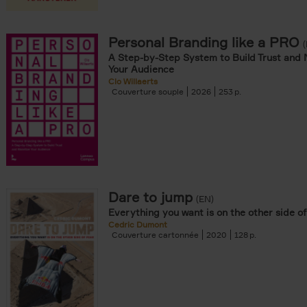
iels filter
Personal Branding like a PRO
A Step-by-Step System to Build Trust and 
Your Audience
Clo Willaerts
Couverture souple
2026
253
souple filter
re cartonnée filter
nomie & Management filter
Dare to jump
(EN)
Everything you want is on the other side of
Cedric Dumont
Couverture cartonnée
2020
128