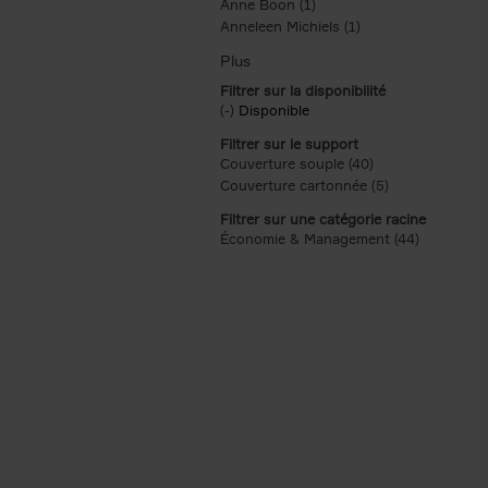
Anne Boon (1)
Apply Anne Boon filter
Anneleen Michiels (1)
Apply Anneleen Mich
Filtrer sur la disponibilité
(-)
Remove Disponible filter
Disponible
Filtrer sur le support
Couverture souple (40)
Apply Couverture 
Couverture cartonnée (5)
Apply Couvertu
Filtrer sur une catégorie racine
Économie & Management (44)
Apply Éco