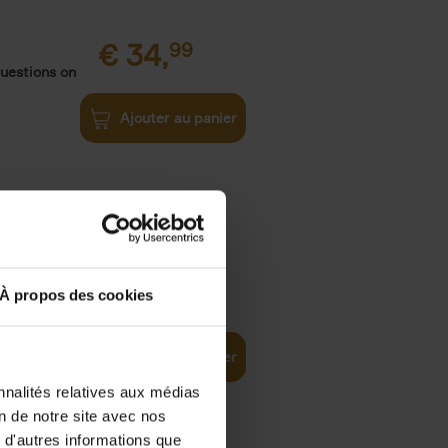
€
34,
99
uestions on
Ajouter au panier
€
34,
99
À propos des cookies
ns Create
Ajouter au panier
nnalités relatives aux médias
on de notre site avec nos
€
29,
99
 d'autres informations que