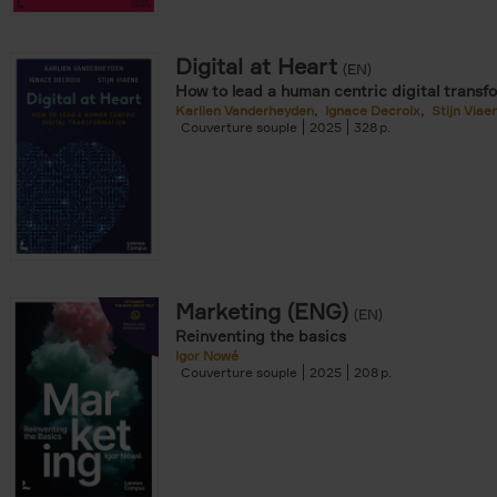
Digital at Heart
(EN)
How to lead a human centric digital transf
Karlien Vanderheyden
Ignace Decroix
Stijn Viae
Couverture souple
2025
328
Marketing (ENG)
(EN)
Reinventing the basics
Igor Nowé
Couverture souple
2025
208