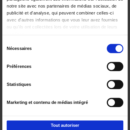
notre site avec nos partenaires de médias sociaux, de
€
29,
99
publicité et d'analyse, qui peuvent combiner celles-ci
avec d'autres informations que vous leur avez fournies
ou qu'ils ont collectées lors de votre utilisation de leurs
services.
Sélection
Nécessaires
du
Ajouter au panier
consentement
Digital marketing like a PRO -
Préférences
completely revised edition
(EN)
Clo Willaerts
Couverture souple
2022
226
Statistiques
€
35,
50
Marketing et contenu de médias intégré
Tout autoriser