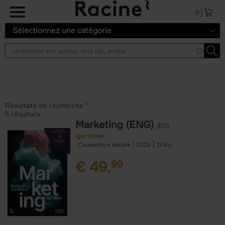
Aller au contenu principal
0
Sélectionnez une catégorie
Résultats de recherche ''
5 résultats
Marketing (ENG)
(EN)
Igor Nowé
Couverture souple
2025
208
€
49,
99