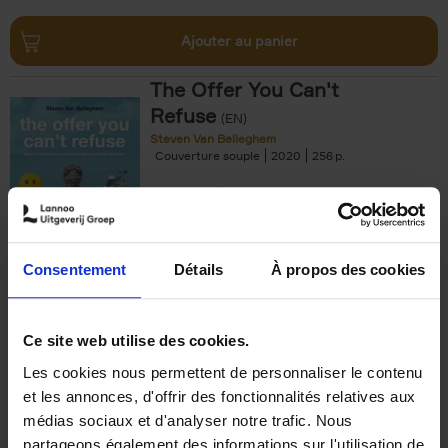
Ajouter au panier
The Offer You Can't
Refuse
(EN)
Steven Van Belleghem
Couverture souple
2020
256
€
37,
50
Consentement
Détails
À propos des cookies
Ajouter au panier
Ce site web utilise des cookies.
Les cookies nous permettent de personnaliser le contenu
Building Bonds = Building
et les annonces, d'offrir des fonctionnalités relatives aux
Business
(EN)
médias sociaux et d'analyser notre trafic. Nous
Jochen Roef
Jozefien De Feyter
Carolien Boom
partageons également des informations sur l'utilisation de
Couverture souple
2025
200