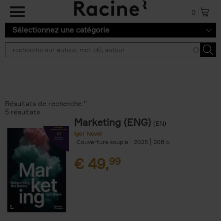
Aller au contenu principal
0
Sélectionnez une catégorie
Résultats de recherche ''
5 résultats
Marketing (ENG)
(EN)
Igor Nowé
Couverture souple
2025
208
€
49,
99