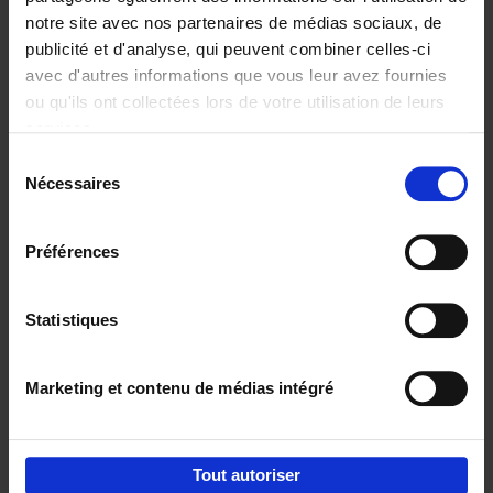
notre site avec nos partenaires de médias sociaux, de
€
29,
99
publicité et d'analyse, qui peuvent combiner celles-ci
avec d'autres informations que vous leur avez fournies
ou qu'ils ont collectées lors de votre utilisation de leurs
services.
Sélection
Nécessaires
du
Ajouter au panier
consentement
Digital marketing like a PRO -
Préférences
completely revised edition
(EN)
Clo Willaerts
Couverture souple
2022
226
Statistiques
€
35,
50
Marketing et contenu de médias intégré
Tout autoriser