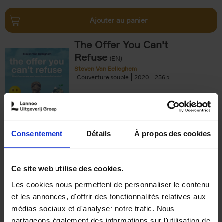
Ajouter au panier
The Offer You Can't
Refuse
(EN)
Steven Van Belleghem
Couverture souple
2020
256
€
37,
50
Consentement
Détails
À propos des cookies
Ajouter au panier
Ce site web utilise des cookies.
Les cookies nous permettent de personnaliser le contenu
Building Bonds = Building
et les annonces, d'offrir des fonctionnalités relatives aux
Business
(EN)
médias sociaux et d'analyser notre trafic. Nous
Jochen Roef
Jozefien De Feyter
Carolien Boom
partageons également des informations sur l'utilisation de
Couverture souple
2025
200