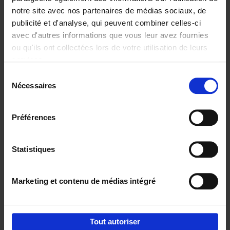
notre site avec nos partenaires de médias sociaux, de
€
37,
50
publicité et d'analyse, qui peuvent combiner celles-ci
avec d'autres informations que vous leur avez fournies
ou qu'ils ont collectées lors de votre utilisation de leurs
services.
Sélection
Nécessaires
du
Ajouter au panier
consentement
Building Bonds = Building
Préférences
Business
(EN)
Jochen Roef
Jozefien De Feyter
Carolien Boom
Couverture souple
2025
200
Statistiques
€
29,
99
Marketing et contenu de médias intégré
Tout autoriser