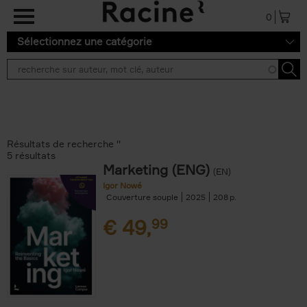
Aller au contenu principal
0
Sélectionnez une catégorie
Résultats de recherche ''
5 résultats
Marketing (ENG)
(EN)
Igor Nowé
Couverture souple
2025
208
€
49,
99