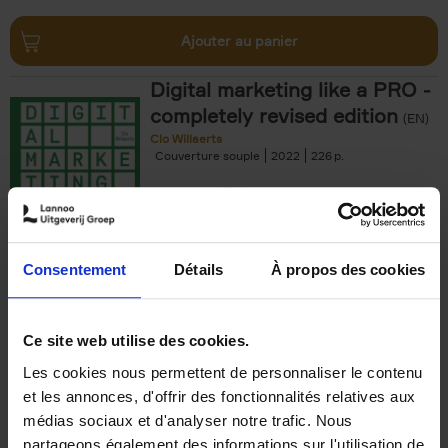
Ajouter au panier
Digital marketing like a PRO -
completely revised edition
(EN)
Clo Willaerts
Couverture souple
2022
226
€
35,
50
Consentement
Détails
À propos des cookies
Ajouter au panier
Ce site web utilise des cookies.
Les cookies nous permettent de personnaliser le contenu
The Offer You Can't
et les annonces, d'offrir des fonctionnalités relatives aux
Refuse
(EN)
médias sociaux et d'analyser notre trafic. Nous
Steven Van Belleghem
partageons également des informations sur l'utilisation de
Couverture souple
2020
256