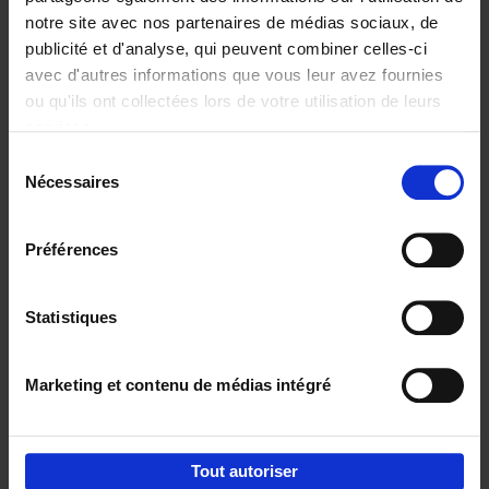
notre site avec nos partenaires de médias sociaux, de
€
37,
50
publicité et d'analyse, qui peuvent combiner celles-ci
avec d'autres informations que vous leur avez fournies
ou qu'ils ont collectées lors de votre utilisation de leurs
services.
Sélection
Nécessaires
du
Ajouter au panier
consentement
Building Bonds = Building
Préférences
Business
(EN)
Jochen Roef
Jozefien De Feyter
Carolien Boom
Couverture souple
2025
200
Statistiques
€
29,
99
Marketing et contenu de médias intégré
Tout autoriser