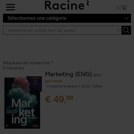
Aller au contenu principal
0
Sélectionnez une catégorie
Résultats de recherche ''
5 résultats
Marketing (ENG)
(EN)
Igor Nowé
Couverture souple
2025
208
€
49,
99