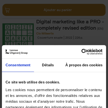
Ajouter au panier
Digital marketing like a PRO -
completely revised edition
(EN)
Clo Willaerts
Couverture souple
2022
226
€
35,
50
Consentement
Détails
À propos des cookies
Ajouter au panier
Ce site web utilise des cookies.
Les cookies nous permettent de personnaliser le contenu
The Offer You Can't
et les annonces, d'offrir des fonctionnalités relatives aux
Refuse
(EN)
médias sociaux et d'analyser notre trafic. Nous
Steven Van Belleghem
partageons également des informations sur l'utilisation de
Couverture souple
2020
256