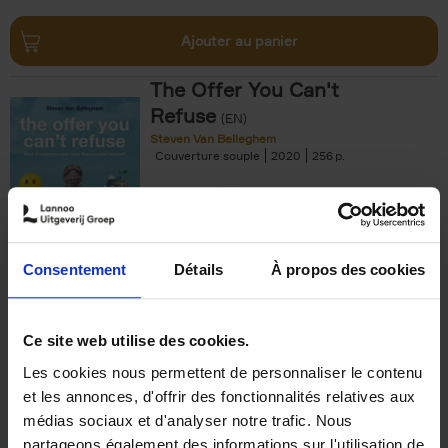
Ajouter au panier
The Offer You Can't
Refuse
(EN)
Steven Van Belleghem
Couverture souple
2020
256
€
37,
50
Consentement
Détails
À propos des cookies
Ajouter au panier
Ce site web utilise des cookies.
Les cookies nous permettent de personnaliser le contenu
Building Bonds = Building
et les annonces, d'offrir des fonctionnalités relatives aux
Business
(EN)
médias sociaux et d'analyser notre trafic. Nous
Jochen Roef
Jozefien De Feyter
Carolien Boom
partageons également des informations sur l'utilisation de
Couverture souple
2025
200