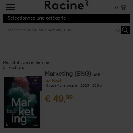
Aller au contenu principal
0
Sélectionnez une catégorie
Résultats de recherche ''
5 résultats
Marketing (ENG)
(EN)
Igor Nowé
Couverture souple
2025
208
€
49,
99