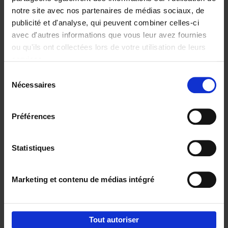
notre site avec nos partenaires de médias sociaux, de
€
29,
99
publicité et d'analyse, qui peuvent combiner celles-ci
avec d'autres informations que vous leur avez fournies
ou qu'ils ont collectées lors de votre utilisation de leurs
services.
Sélection
Nécessaires
du
Ajouter au panier
consentement
Digital marketing like a PRO -
Préférences
completely revised edition
(EN)
Clo Willaerts
Couverture souple
2022
226
Statistiques
€
35,
50
Marketing et contenu de médias intégré
Tout autoriser