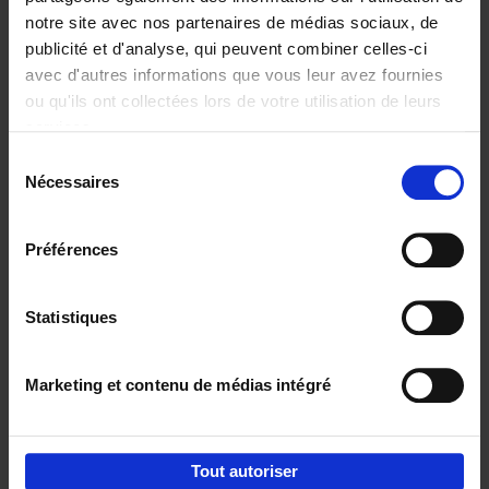
notre site avec nos partenaires de médias sociaux, de
€
37,
50
publicité et d'analyse, qui peuvent combiner celles-ci
avec d'autres informations que vous leur avez fournies
ou qu'ils ont collectées lors de votre utilisation de leurs
services.
Sélection
Nécessaires
du
Ajouter au panier
consentement
Building Bonds = Building
Préférences
Business
(EN)
Jochen Roef
Jozefien De Feyter
Carolien Boom
Couverture souple
2025
200
Statistiques
€
29,
99
Marketing et contenu de médias intégré
Tout autoriser