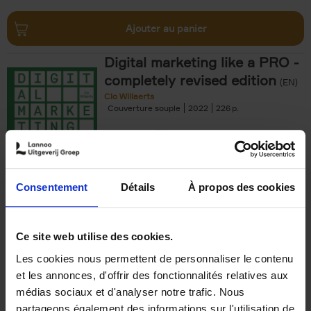
Ajouter au panier
Digital marketing like a PRO -
completely revised edition
(EN)
Clo Willaerts
Couverture souple
2022
226
€
35,
50
Consentement
Détails
À propos des cookies
Ajouter au panier
Ce site web utilise des cookies.
Les cookies nous permettent de personnaliser le contenu
The Offer You Can't
et les annonces, d'offrir des fonctionnalités relatives aux
Refuse
(EN)
médias sociaux et d'analyser notre trafic. Nous
Steven Van Belleghem
partageons également des informations sur l'utilisation de
Couverture souple
2020
256