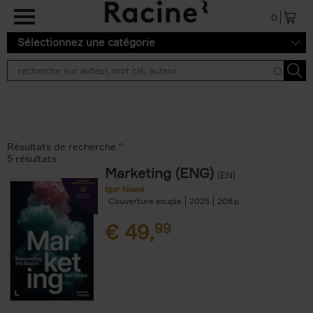
Aller au contenu principal
0
Sélectionnez une catégorie
Résultats de recherche ''
5 résultats
Marketing (ENG)
(EN)
Igor Nowé
Couverture souple
2025
208
€
49,
99