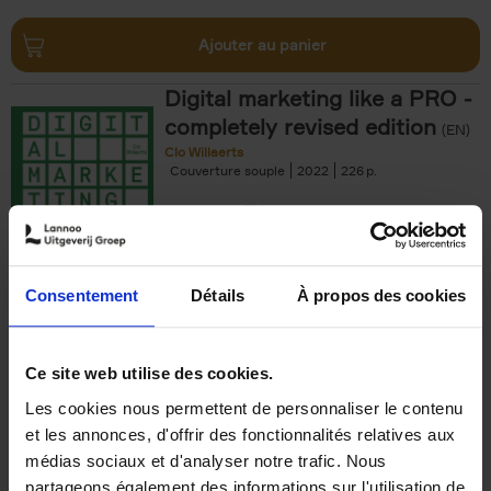
Ajouter au panier
Digital marketing like a PRO -
completely revised edition
(EN)
Clo Willaerts
Couverture souple
2022
226
€
35,
50
Consentement
Détails
À propos des cookies
Ajouter au panier
Ce site web utilise des cookies.
Les cookies nous permettent de personnaliser le contenu
The Offer You Can't
et les annonces, d'offrir des fonctionnalités relatives aux
Refuse
(EN)
médias sociaux et d'analyser notre trafic. Nous
Steven Van Belleghem
partageons également des informations sur l'utilisation de
Couverture souple
2020
256