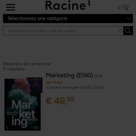
Aller au contenu principal
0
Sélectionnez une catégorie
Résultats de recherche ''
5 résultats
Marketing (ENG)
(EN)
Igor Nowé
Couverture souple
2025
208
€
49,
99