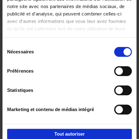
notre site avec nos partenaires de médias sociaux, de
€
37,
50
publicité et d'analyse, qui peuvent combiner celles-ci
avec d'autres informations que vous leur avez fournies
ou qu'ils ont collectées lors de votre utilisation de leurs
services.
Sélection
Nécessaires
du
Ajouter au panier
consentement
Building Bonds = Building
Préférences
Business
(EN)
Jochen Roef
Jozefien De Feyter
Carolien Boom
Couverture souple
2025
200
Statistiques
€
29,
99
Marketing et contenu de médias intégré
Tout autoriser