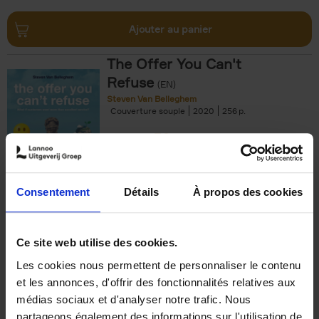
Ajouter au panier
The Offer You Can't
Refuse
(EN)
Steven Van Belleghem
Couverture souple
2020
256
€
37,
50
Consentement
Détails
À propos des cookies
Ajouter au panier
Ce site web utilise des cookies.
Les cookies nous permettent de personnaliser le contenu
Building Bonds = Building
et les annonces, d'offrir des fonctionnalités relatives aux
Business
(EN)
médias sociaux et d'analyser notre trafic. Nous
Jochen Roef
Jozefien De Feyter
Carolien Boom
partageons également des informations sur l'utilisation de
Couverture souple
2025
200