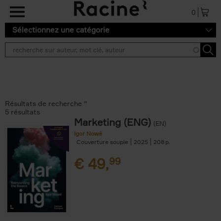
Aller au contenu principal
0
Sélectionnez une catégorie
Résultats de recherche ''
5 résultats
Marketing (ENG)
(EN)
Igor Nowé
Couverture souple
2025
208
€
49,
99