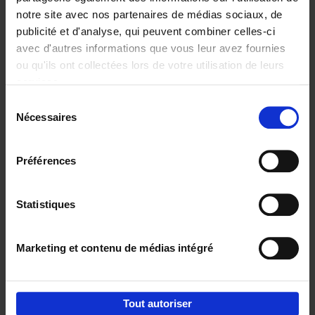
notre site avec nos partenaires de médias sociaux, de
€
29,
99
publicité et d'analyse, qui peuvent combiner celles-ci
avec d'autres informations que vous leur avez fournies
ou qu'ils ont collectées lors de votre utilisation de leurs
services.
Sélection
Nécessaires
du
Ajouter au panier
consentement
Digital marketing like a PRO -
Préférences
completely revised edition
(EN)
Clo Willaerts
Couverture souple
2022
226
Statistiques
€
35,
50
Marketing et contenu de médias intégré
Tout autoriser