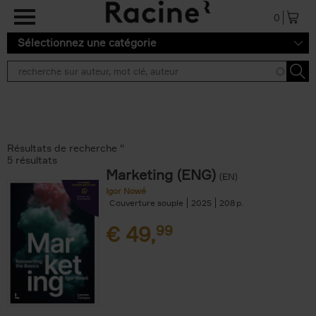
Aller au contenu principal
0
Sélectionnez une catégorie
Résultats de recherche ''
5 résultats
Marketing (ENG)
(EN)
Igor Nowé
Couverture souple
2025
208
€
49,
99