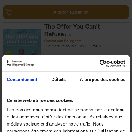
Ajouter au panier
The Offer You Can't
Refuse
(EN)
Steven Van Belleghem
Couverture souple
2020
256
€
37,
50
Consentement
Détails
À propos des cookies
Ajouter au panier
Ce site web utilise des cookies.
Les cookies nous permettent de personnaliser le contenu
Building Bonds = Building
et les annonces, d'offrir des fonctionnalités relatives aux
Business
(EN)
médias sociaux et d'analyser notre trafic. Nous
Jochen Roef
Jozefien De Feyter
Carolien Boom
partageons également des informations sur l'utilisation de
Couverture souple
2025
200