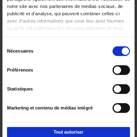
notre site avec nos partenaires de médias sociaux, de
€
29,
99
publicité et d'analyse, qui peuvent combiner celles-ci
avec d'autres informations que vous leur avez fournies
ou qu'ils ont collectées lors de votre utilisation de leurs
services.
Sélection
Nécessaires
du
Ajouter au panier
consentement
Digital marketing like a PRO -
Préférences
completely revised edition
(EN)
Clo Willaerts
Couverture souple
2022
226
Statistiques
€
35,
50
Marketing et contenu de médias intégré
Tout autoriser