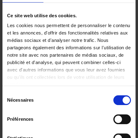
Ce site web utilise des cookies.
Les cookies nous permettent de personnaliser le contenu
The Growth Paradox
(EN)
et les annonces, d'offrir des fonctionnalités relatives aux
Matty Paquay
médias sociaux et d'analyser notre trafic. Nous
Couverture souple
2024
248
partageons également des informations sur l'utilisation de
€
34,
99
notre site avec nos partenaires de médias sociaux, de
publicité et d'analyse, qui peuvent combiner celles-ci
avec d'autres informations que vous leur avez fournies
ou qu'ils ont collectées lors de votre utilisation de leurs
services.
Sélection
Nécessaires
du
consentement
Fashion management
(EN)
Préférences
Annick Schramme
Francesca Rinaldi
Karinna Nobbs
Couverture souple
2020
238