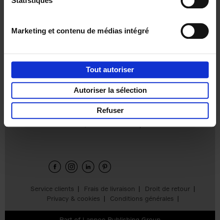
Statistiques
€
49,
99
Marketing et contenu de médias intégré
Tout autoriser
Autoriser la sélection
Refuser
Envie de bonnes idées de lecture, de
réductions, d’actions et d’inspiration ?
Service clients
Frais de livraison
Droit de retour
Privacy & cookies
Conditions générales
Part of
Lannoo Publishing Group