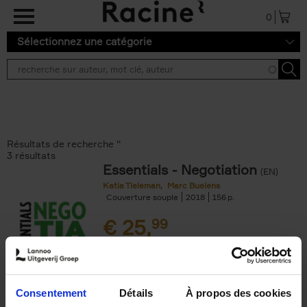
Aller au contenu principal
0
Sélectionnez une catégorie
Résultats de recherche ''
3 résultats
Essentials - Negotiation
(EN)
Katia Tieleman
Marc Buelens
Couverture souple
2018
156
€
25,
99
Consentement
Détails
À propos des cookies