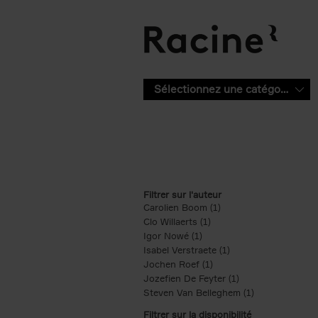
Aller au contenu principal
Sélectionnez une catégorie
Filtrer sur l'auteur
Carolien Boom (1)
Apply Carolien Boom fi
Clo Willaerts (1)
Apply Clo Willaerts filter
Igor Nowé (1)
Apply Igor Nowé filter
Isabel Verstraete (1)
Apply Isabel Verstrae
Jochen Roef (1)
Apply Jochen Roef filte
Jozefien De Feyter (1)
Apply Jozefien De 
Steven Van Belleghem (1)
Apply Steven V
Filtrer sur la disponibilité