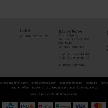
Société
Éditions Racine
Tour & Taxis
Qui sommes-nous?
Avenue du Port, 86C
bte 104A
B-1000 Bruxelles
T. 32 (0)2 646 44 44
F. 32 (0)2 646 55 70
E.
info@racine.be
lannoopublishers.com
lannoocampus.com
academiapress.be
racine.be
terra
meulenhoff.nl
boekerij.nl
unieboekspectrum.nl
parkuitgevers.nl
Tous les prix s’entendent tva compris.