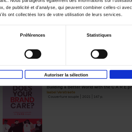
rafic. Nous partageons également des informations sur l'utilisati
, de publicité et d'analyse, qui peuvent combiner celles-ci avec
Digital marketing like a PRO -
ils ont collectées lors de votre utilisation de leurs services.
completely revised edition
(EN)
Prepare. Run. Optimize.
Clo Willaerts
Préférences
Statistiques
Couverture souple
2022
226
Autoriser la sélection
Does Your Brand Care?
(EN)
Building a Better World with the C A R E pr
Isabel Verstraete
Couverture souple
2021
147