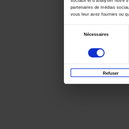
sociaux et d'analyser notre t
partenaires de médias sociaux
vous leur avez fournies ou qu'
Sélection
Nécessaires
du
consentement
Refuser