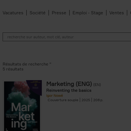
Vacatures
Société
Presse
Emploi - Stage
Ventes
Résultats de recherche ''
5 résultats
Marketing (ENG)
(EN)
lter
Reinventing the basics
Igor Nowé
Couverture souple
2025
208
te filter
r
Feyter filter
an Belleghem filter