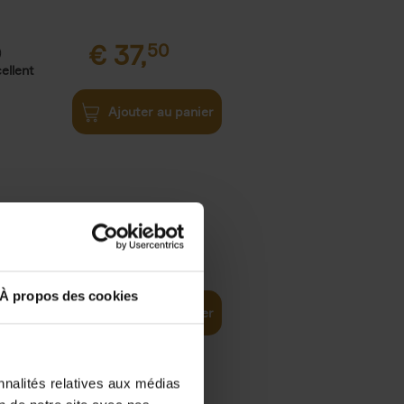
€
37,
50
)
ellent
Ajouter au panier
iness
€
29,
99
(EN)
tal world
À propos des cookies
Ajouter au panier
nnalités relatives aux médias