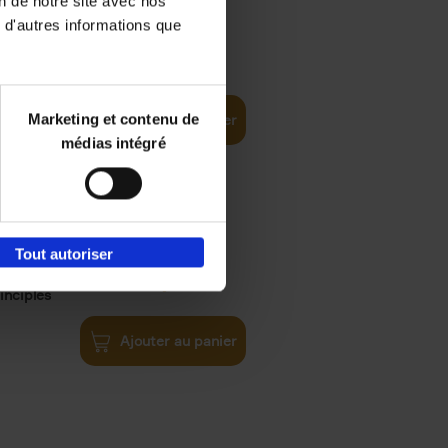
on de notre site avec nos
 d'autres informations que
€
35,
50
Marketing et contenu de
Ajouter au panier
médias intégré
Tout autoriser
€
34,
99
inciples
Ajouter au panier