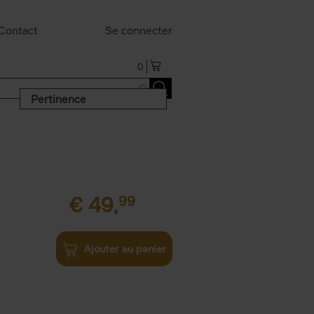
Contact
Se connecter
0
Pertinence
€
49,
99
Ajouter au panier