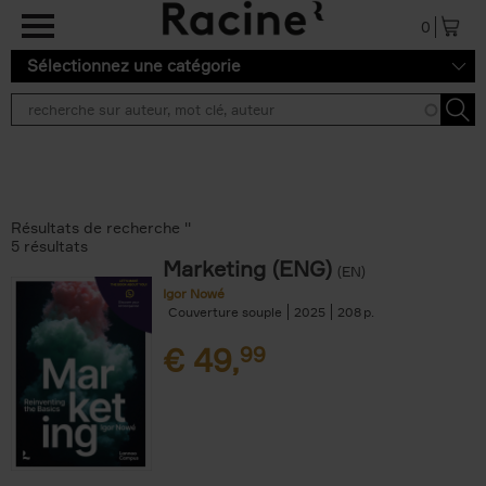
Aller au contenu principal
0
Sélectionnez une catégorie
Résultats de recherche ''
5 résultats
Marketing (ENG)
(EN)
Igor Nowé
Couverture souple
2025
208
€
49,
99