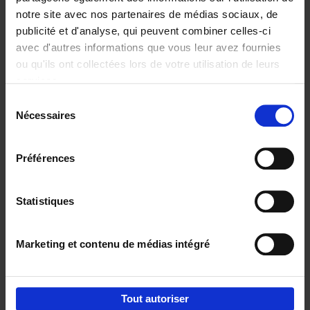
notre site avec nos partenaires de médias sociaux, de
€
29,
99
publicité et d'analyse, qui peuvent combiner celles-ci
avec d'autres informations que vous leur avez fournies
ou qu'ils ont collectées lors de votre utilisation de leurs
services.
Sélection
Nécessaires
du
Ajouter au panier
consentement
Digital marketing like a PRO -
Préférences
completely revised edition
(EN)
Clo Willaerts
Couverture souple
2022
226
Statistiques
€
35,
50
Marketing et contenu de médias intégré
Tout autoriser