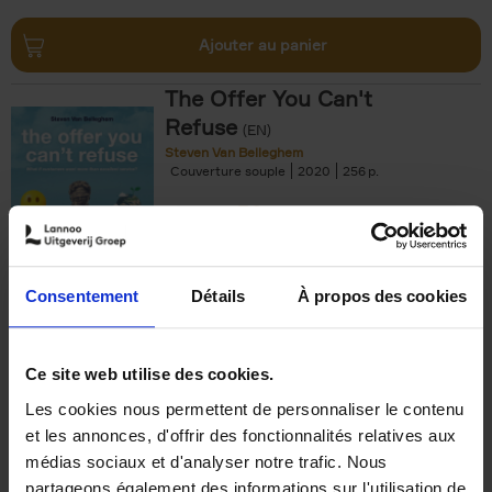
Ajouter au panier
The Offer You Can't
Refuse
(EN)
Steven Van Belleghem
Couverture souple
2020
256
€
37,
50
Consentement
Détails
À propos des cookies
Ajouter au panier
Ce site web utilise des cookies.
Les cookies nous permettent de personnaliser le contenu
Building Bonds = Building
et les annonces, d'offrir des fonctionnalités relatives aux
Business
(EN)
médias sociaux et d'analyser notre trafic. Nous
Jochen Roef
Jozefien De Feyter
Carolien Boom
partageons également des informations sur l'utilisation de
Couverture souple
2025
200