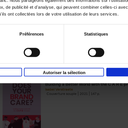
rafic. Nous partageons également des informations sur l'utilisati
, de publicité et d'analyse, qui peuvent combiner celles-ci avec
Digital marketing like a PRO -
ils ont collectées lors de votre utilisation de leurs services.
completely revised edition
(EN)
Prepare. Run. Optimize.
Clo Willaerts
Préférences
Statistiques
Couverture souple
2022
226
Autoriser la sélection
Does Your Brand Care?
(EN)
Building a Better World with the C A R E pr
Isabel Verstraete
Couverture souple
2021
147