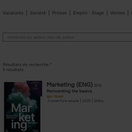
Vacatures
Société
Presse
Emploi - Stage
Ventes
Résultats de recherche ''
5 résultats
Marketing (ENG)
(EN)
lter
Reinventing the basics
Igor Nowé
Couverture souple
2025
208
te filter
r
Feyter filter
an Belleghem filter