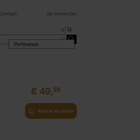
Contact
Se connecter
0
Pertinence
€
49,
99
Ajouter au panier