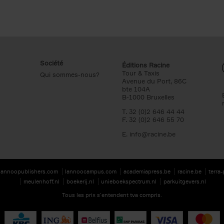
Société
Éditions Racine
Tour & Taxis
Qui sommes-nous?
Avenue du Port, 86C
bte 104A
B-1000 Bruxelles
T. 32 (0)2 646 44 44
F. 32 (0)2 646 55 70
E.
info@racine.be
lannoopublishers.com
lannoocampus.com
academiapress.be
racine.be
terra
meulenhoff.nl
boekerij.nl
unieboekspectrum.nl
parkuitgevers.nl
Tous les prix s’entendent tva compris.