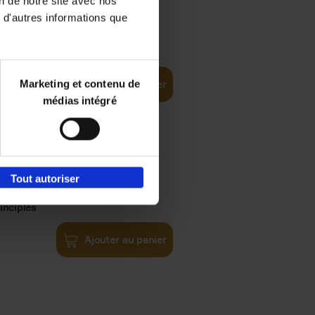
on de notre site avec nos
 d'autres informations que
€
35,
50
Marketing et contenu de
Ajouter au panier
médias intégré
Tout autoriser
€
34,
99
inciples
Ajouter au panier