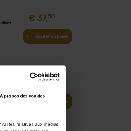
€
37,
50
)
ellent
Ajouter au panier
iness
€
29,
99
(EN)
tal world
À propos des cookies
Ajouter au panier
nnalités relatives aux médias