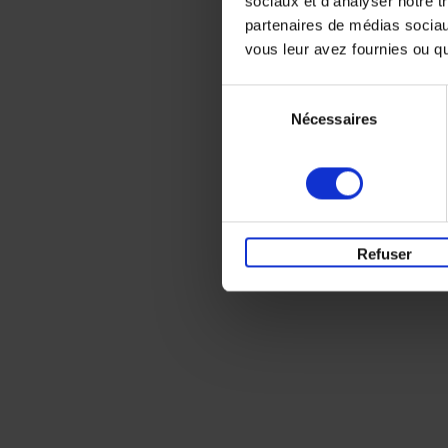
sociaux et d'analyser notre t
partenaires de médias sociaux
vous leur avez fournies ou qu'
Sélection
Nécessaires
du
consentement
Refuser