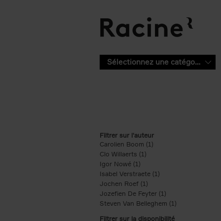
Aller au contenu principal
Sélectionnez une catégorie
Filtrer sur l'auteur
Carolien Boom (1)
Apply Carolien Boom fi
Clo Willaerts (1)
Apply Clo Willaerts filter
Igor Nowé (1)
Apply Igor Nowé filter
Isabel Verstraete (1)
Apply Isabel Verstrae
Jochen Roef (1)
Apply Jochen Roef filte
Jozefien De Feyter (1)
Apply Jozefien De 
Steven Van Belleghem (1)
Apply Steven V
Filtrer sur la disponibilité