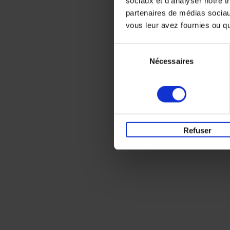
sociaux et d'analyser notre t
partenaires de médias sociaux
vous leur avez fournies ou qu'
Sélection
Nécessaires
du
consentement
Refuser