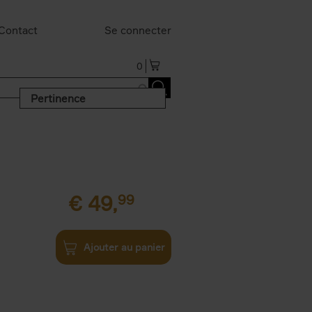
Contact
Se connecter
0
Pertinence
€
49,
99
Ajouter au panier