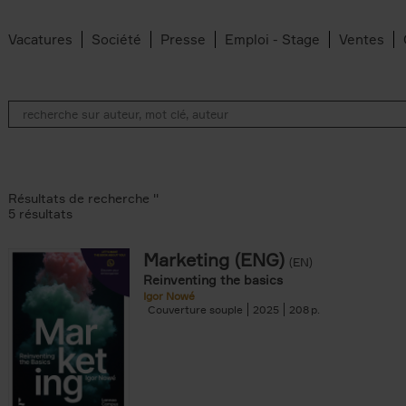
Vacatures
Société
Presse
Emploi - Stage
Ventes
Résultats de recherche ''
5 résultats
Marketing (ENG)
(EN)
lter
Reinventing the basics
Igor Nowé
Couverture souple
2025
208
te filter
r
Feyter filter
an Belleghem filter