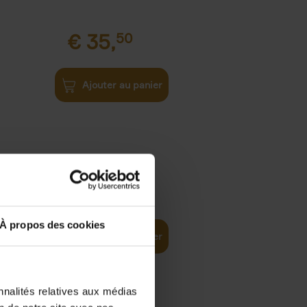
€
35,
50
Ajouter au panier
€
37,
50
)
ellent
À propos des cookies
Ajouter au panier
nnalités relatives aux médias