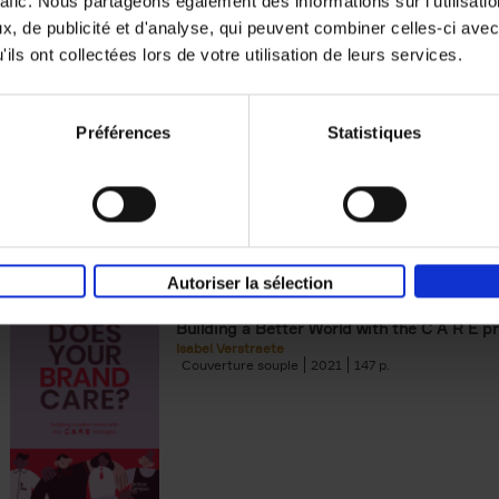
rafic. Nous partageons également des informations sur l'utilisati
, de publicité et d'analyse, qui peuvent combiner celles-ci avec
Building Bonds = Building Bus
ils ont collectées lors de votre utilisation de leurs services.
How to win buyers’ trust in a turbulent digi
Jochen Roef
Jozefien De Feyter
Carolien Boom
Couverture souple
2025
200
Préférences
Statistiques
Autoriser la sélection
Does Your Brand Care?
(EN)
Building a Better World with the C A R E pr
Isabel Verstraete
Couverture souple
2021
147