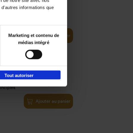
on de notre site avec nos
 d'autres informations que
iness
€
29,
99
(EN)
tal world
Marketing et contenu de
Ajouter au panier
médias intégré
Tout autoriser
€
34,
99
inciples
Ajouter au panier