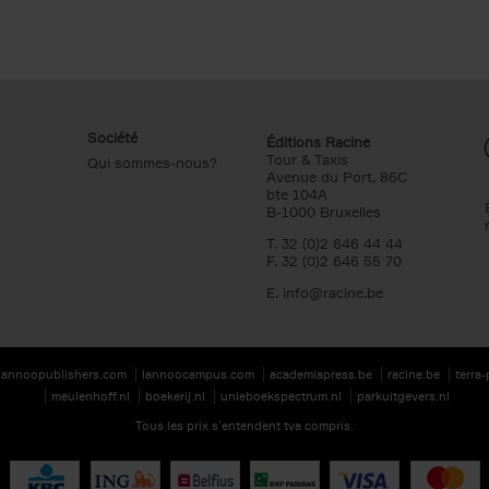
Société
Éditions Racine
Tour & Taxis
Qui sommes-nous?
Avenue du Port, 86C
bte 104A
B-1000 Bruxelles
T. 32 (0)2 646 44 44
F. 32 (0)2 646 55 70
E.
info@racine.be
lannoopublishers.com
lannoocampus.com
academiapress.be
racine.be
terra
meulenhoff.nl
boekerij.nl
unieboekspectrum.nl
parkuitgevers.nl
Tous les prix s’entendent tva compris.