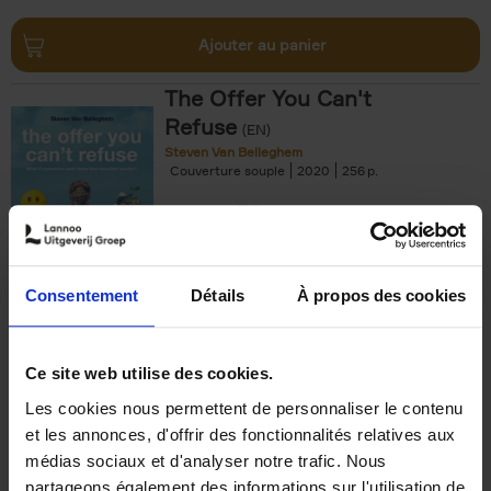
Ajouter au panier
The Offer You Can't
Refuse
(EN)
Steven Van Belleghem
Couverture souple
2020
256
€
37,
50
Consentement
Détails
À propos des cookies
Ajouter au panier
Ce site web utilise des cookies.
Les cookies nous permettent de personnaliser le contenu
Building Bonds = Building
et les annonces, d'offrir des fonctionnalités relatives aux
Business
(EN)
médias sociaux et d'analyser notre trafic. Nous
Jochen Roef
Jozefien De Feyter
Carolien Boom
partageons également des informations sur l'utilisation de
Couverture souple
2025
200