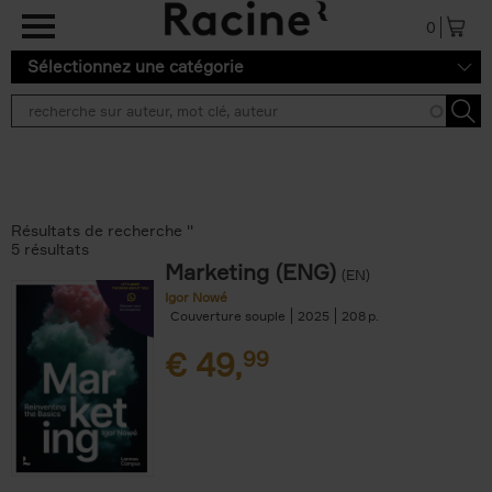
Aller au contenu principal
0
Sélectionnez une catégorie
Résultats de recherche ''
5 résultats
Marketing (ENG)
(EN)
Igor Nowé
Couverture souple
2025
208
€
49,
99