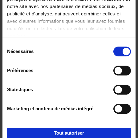
notre site avec nos partenaires de médias sociaux, de
€
29,
99
publicité et d'analyse, qui peuvent combiner celles-ci
avec d'autres informations que vous leur avez fournies
ou qu'ils ont collectées lors de votre utilisation de leurs
services.
Sélection
Nécessaires
du
Ajouter au panier
consentement
Digital marketing like a PRO -
Préférences
completely revised edition
(EN)
Clo Willaerts
Couverture souple
2022
226
Statistiques
€
35,
50
Marketing et contenu de médias intégré
Tout autoriser