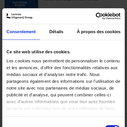
€
29,
99
Consentement
Détails
À propos des cookies
Ajouter au panier
Ce site web utilise des cookies.
Les cookies nous permettent de personnaliser le contenu
Optichannel Retail. Beyond
et les annonces, d'offrir des fonctionnalités relatives aux
the Digital Hysteria
(EN)
médias sociaux et d'analyser notre trafic. Nous
Gino Van Ossel
partageons également des informations sur l'utilisation de
Autre finition
2019
350
notre site avec nos partenaires de médias sociaux, de
€
29,
99
publicité et d'analyse, qui peuvent combiner celles-ci
avec d'autres informations que vous leur avez fournies
ou qu'ils ont collectées lors de votre utilisation de leurs
services.
Sélection