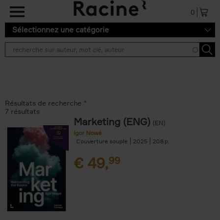
Aller au contenu principal
0
Sélectionnez une catégorie
Résultats de recherche ''
7 résultats
Marketing (ENG)
(EN)
Igor Nowé
Couverture souple
2025
208
€
49,
99