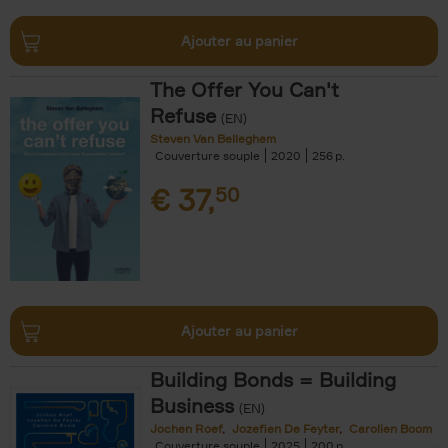
Ajouter au panier
The Offer You Can't
Refuse
(EN)
Steven Van Belleghem
Couverture souple
2020
256
€
37,
50
Ajouter au panier
Building Bonds = Building
Business
(EN)
Jochen Roef
Jozefien De Feyter
Carolien Boom
Couverture souple
2025
200