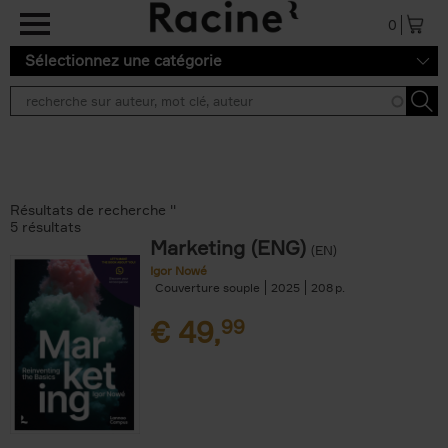
Aller au contenu principal
0
Sélectionnez une catégorie
Résultats de recherche ''
5 résultats
Marketing (ENG)
(EN)
Igor Nowé
Couverture souple
2025
208
€
49,
99