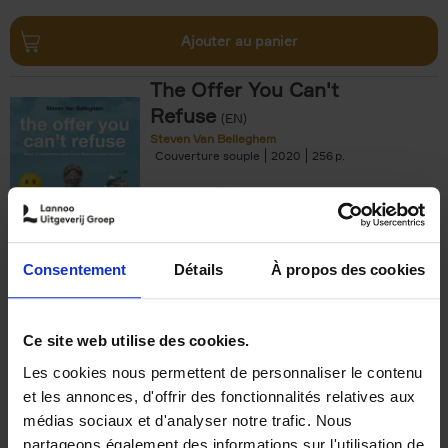
Ajouter au panier
The Offer You Can't
Refuse
(EN)
Steven Van Belleghem
Couverture souple
2020
256
€
37,
50
Consentement
Détails
À propos des cookies
Ajouter au panier
Ce site web utilise des cookies.
Les cookies nous permettent de personnaliser le contenu
Building Bonds = Building
et les annonces, d'offrir des fonctionnalités relatives aux
Business
(EN)
médias sociaux et d'analyser notre trafic. Nous
Jochen Roef
Jozefien De Feyter
Carolien Boom
partageons également des informations sur l'utilisation de
Couverture souple
2025
200