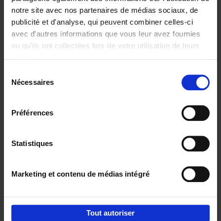
notre site avec nos partenaires de médias sociaux, de
€
29,
99
publicité et d'analyse, qui peuvent combiner celles-ci
avec d'autres informations que vous leur avez fournies
ou qu'ils ont collectées lors de votre utilisation de leurs
services.
Sélection
Nécessaires
du
Ajouter au panier
consentement
Digital marketing like a PRO -
Préférences
completely revised edition
(EN)
Clo Willaerts
Couverture souple
2022
226
Statistiques
€
35,
50
Marketing et contenu de médias intégré
Tout autoriser