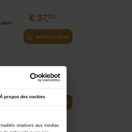
€
37,
50
)
ellent
Ajouter au panier
iness
€
29,
99
(EN)
tal world
À propos des cookies
Ajouter au panier
nnalités relatives aux médias