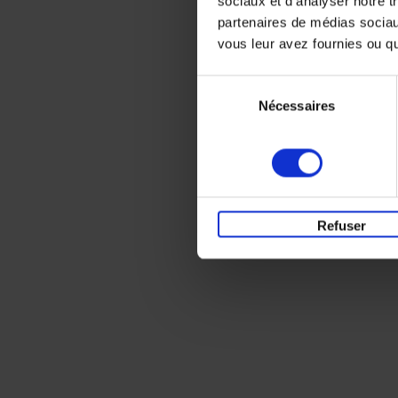
sociaux et d'analyser notre t
partenaires de médias sociaux
vous leur avez fournies ou qu'
Sélection
Nécessaires
du
consentement
Refuser