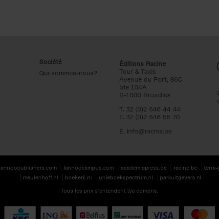
Société
Éditions Racine
Tour & Taxis
Qui sommes-nous?
Avenue du Port, 86C
bte 104A
B-1000 Bruxelles
T. 32 (0)2 646 44 44
F. 32 (0)2 646 55 70
E.
info@racine.be
lannoopublishers.com
lannoocampus.com
academiapress.be
racine.be
terra
meulenhoff.nl
boekerij.nl
unieboekspectrum.nl
parkuitgevers.nl
Tous les prix s’entendent tva compris.