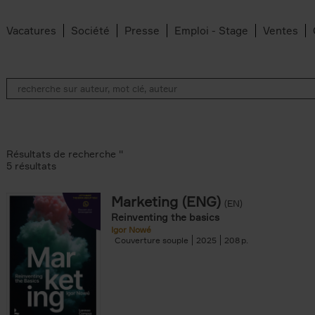
Vacatures
Société
Presse
Emploi - Stage
Ventes
Résultats de recherche ''
5 résultats
Marketing (ENG)
(EN)
lter
Reinventing the basics
Igor Nowé
Couverture souple
2025
208
te filter
r
Feyter filter
an Belleghem filter