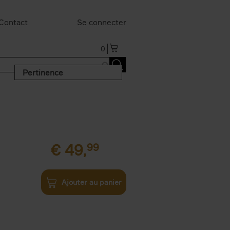
Contact
Se connecter
0
Pertinence
€
49,
99
Ajouter au panier