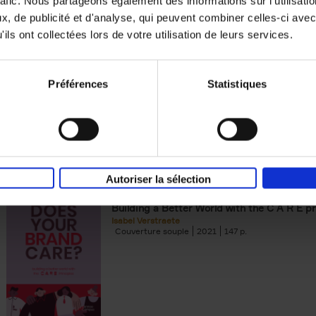
rafic. Nous partageons également des informations sur l'utilisati
, de publicité et d'analyse, qui peuvent combiner celles-ci avec
Digital marketing like a PRO -
ils ont collectées lors de votre utilisation de leurs services.
completely revised edition
(EN)
Prepare. Run. Optimize.
Clo Willaerts
Préférences
Statistiques
Couverture souple
2022
226
Autoriser la sélection
Does Your Brand Care?
(EN)
Building a Better World with the C A R E pr
Isabel Verstraete
Couverture souple
2021
147