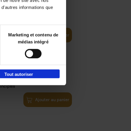
on de notre site avec nos
 d'autres informations que
€
35,
50
Marketing et contenu de
Ajouter au panier
médias intégré
Tout autoriser
€
34,
99
inciples
Ajouter au panier