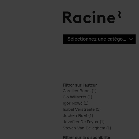
Aller au contenu principal
Sélectionnez une catégorie
Filtrer sur l'auteur
Carolien Boom (1)
Apply Carolien Boom fi
Clo Willaerts (1)
Apply Clo Willaerts filter
Igor Nowé (1)
Apply Igor Nowé filter
Isabel Verstraete (1)
Apply Isabel Verstrae
Jochen Roef (1)
Apply Jochen Roef filte
Jozefien De Feyter (1)
Apply Jozefien De 
Steven Van Belleghem (1)
Apply Steven V
Filtrer sur la disponibilité