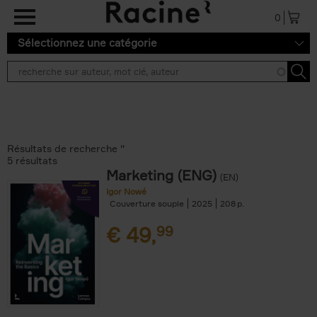
Aller au contenu principal
0
Sélectionnez une catégorie
Résultats de recherche ''
5 résultats
Marketing (ENG)
(EN)
Igor Nowé
Couverture souple
2025
208
€
49,
99