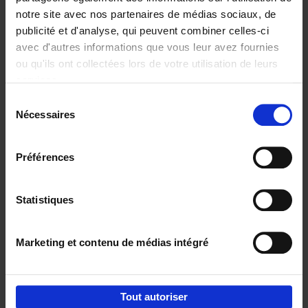
notre site avec nos partenaires de médias sociaux, de
€
29,
99
publicité et d'analyse, qui peuvent combiner celles-ci
avec d'autres informations que vous leur avez fournies
ou qu'ils ont collectées lors de votre utilisation de leurs
services.
Sélection
Nécessaires
du
Ajouter au panier
consentement
Digital marketing like a PRO -
Préférences
completely revised edition
(EN)
Clo Willaerts
Couverture souple
2022
226
Statistiques
€
35,
50
Marketing et contenu de médias intégré
Tout autoriser