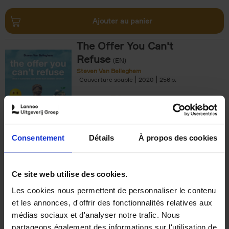
Ajouter au panier
The Offer You Can't
Refuse
(EN)
Steven Van Belleghem
Couverture souple
2020
256
€
37,
50
Consentement
Détails
À propos des cookies
Ajouter au panier
Ce site web utilise des cookies.
Les cookies nous permettent de personnaliser le contenu
Building Bonds = Building
et les annonces, d'offrir des fonctionnalités relatives aux
Business
(EN)
médias sociaux et d'analyser notre trafic. Nous
Jochen Roef
Jozefien De Feyter
Carolien Boom
partageons également des informations sur l'utilisation de
Couverture souple
2025
200