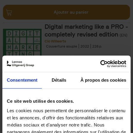
Ajouter au panier
Digital marketing like a PRO -
completely revised edition
(EN)
Clo Willaerts
Couverture souple
2022
226
€
35,
50
Consentement
Détails
À propos des cookies
Ajouter au panier
Ce site web utilise des cookies.
Les cookies nous permettent de personnaliser le contenu
The Offer You Can't
et les annonces, d'offrir des fonctionnalités relatives aux
Refuse
(EN)
médias sociaux et d'analyser notre trafic. Nous
Steven Van Belleghem
partageons également des informations sur l'utilisation de
Couverture souple
2020
256