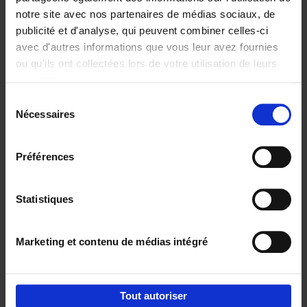
notre site avec nos partenaires de médias sociaux, de
€
37,
50
publicité et d'analyse, qui peuvent combiner celles-ci
avec d'autres informations que vous leur avez fournies
ou qu'ils ont collectées lors de votre utilisation de leurs
services.
Sélection
Nécessaires
du
Ajouter au panier
consentement
Building Bonds = Building
Préférences
Business
(EN)
Jochen Roef
Jozefien De Feyter
Carolien Boom
Couverture souple
2025
200
Statistiques
€
29,
99
Marketing et contenu de médias intégré
Tout autoriser