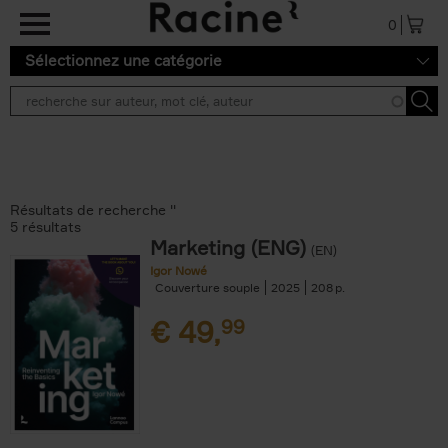
Aller au contenu principal
0
Sélectionnez une catégorie
Résultats de recherche ''
5 résultats
Marketing (ENG)
(EN)
Igor Nowé
Couverture souple
2025
208
€
49,
99