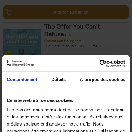
Ajouter au panier
The Offer You Can't
Refuse
(EN)
Steven Van Belleghem
Couverture souple
2020
256
€
37,
50
Consentement
Détails
À propos des cookies
Ajouter au panier
Ce site web utilise des cookies.
Les cookies nous permettent de personnaliser le contenu
Building Bonds = Building
et les annonces, d'offrir des fonctionnalités relatives aux
Business
(EN)
médias sociaux et d'analyser notre trafic. Nous
Jochen Roef
Jozefien De Feyter
Carolien Boom
partageons également des informations sur l'utilisation de
Couverture souple
2025
200