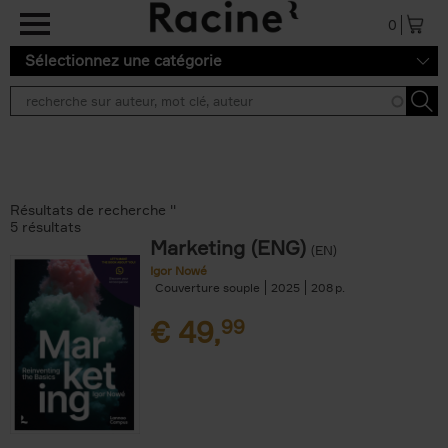
Aller au contenu principal
0
Sélectionnez une catégorie
Résultats de recherche ''
5 résultats
Marketing (ENG)
(EN)
Igor Nowé
Couverture souple
2025
208
€
49,
99