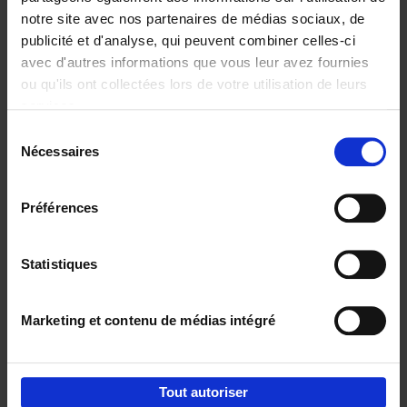
notre site avec nos partenaires de médias sociaux, de
€
29,
99
publicité et d'analyse, qui peuvent combiner celles-ci
avec d'autres informations que vous leur avez fournies
ou qu'ils ont collectées lors de votre utilisation de leurs
services.
Sélection
Nécessaires
du
Ajouter au panier
consentement
Digital marketing like a PRO -
Préférences
completely revised edition
(EN)
Clo Willaerts
Couverture souple
2022
226
Statistiques
€
35,
50
Marketing et contenu de médias intégré
Tout autoriser