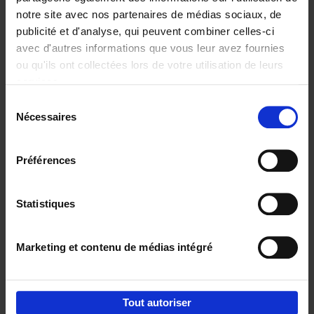
notre site avec nos partenaires de médias sociaux, de
€
29,
99
publicité et d'analyse, qui peuvent combiner celles-ci
avec d'autres informations que vous leur avez fournies
ou qu'ils ont collectées lors de votre utilisation de leurs
services.
Sélection
Nécessaires
du
Ajouter au panier
consentement
Digital marketing like a PRO -
Préférences
completely revised edition
(EN)
Clo Willaerts
Couverture souple
2022
226
Statistiques
€
35,
50
Marketing et contenu de médias intégré
Tout autoriser