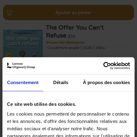
Ajouter au panier
The Offer You Can't
Refuse
(EN)
Steven Van Belleghem
Couverture souple
2020
256
€
37,
50
Consentement
Détails
À propos des cookies
Ajouter au panier
Ce site web utilise des cookies.
Les cookies nous permettent de personnaliser le contenu
Building Bonds = Building
et les annonces, d'offrir des fonctionnalités relatives aux
Business
(EN)
médias sociaux et d'analyser notre trafic. Nous
Jochen Roef
Jozefien De Feyter
Carolien Boom
partageons également des informations sur l'utilisation de
Couverture souple
2025
200