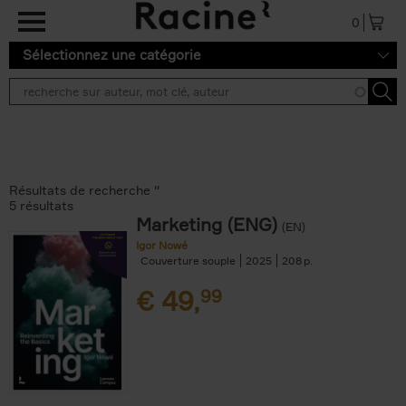
Aller au contenu principal
0
Sélectionnez une catégorie
Résultats de recherche ''
5 résultats
Marketing (ENG)
(EN)
Igor Nowé
Couverture souple
2025
208
€
49,
99