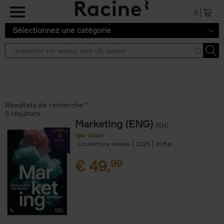
Aller au contenu principal
0
Sélectionnez une catégorie
Résultats de recherche ''
5 résultats
Marketing (ENG)
(EN)
Igor Nowé
Couverture souple
2025
208
€
49,
99