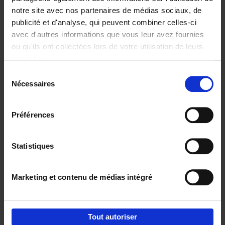
notre site avec nos partenaires de médias sociaux, de
€
29,
99
publicité et d'analyse, qui peuvent combiner celles-ci
avec d'autres informations que vous leur avez fournies
ou qu'ils ont collectées lors de votre utilisation de leurs
services.
Sélection
Nécessaires
du
Ajouter au panier
consentement
Digital marketing like a PRO -
Préférences
completely revised edition
(EN)
Clo Willaerts
Couverture souple
2022
226
Statistiques
€
35,
50
Marketing et contenu de médias intégré
Tout autoriser