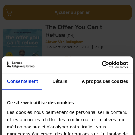
Ajouter au panier
The Offer You Can't
Refuse
(EN)
Steven Van Belleghem
Couverture souple
2020
256
€
37,
50
Consentement
Détails
À propos des cookies
Ajouter au panier
Ce site web utilise des cookies.
Les cookies nous permettent de personnaliser le contenu
Building Bonds = Building
et les annonces, d'offrir des fonctionnalités relatives aux
Business
(EN)
médias sociaux et d'analyser notre trafic. Nous
Jochen Roef
Jozefien De Feyter
Carolien Boom
partageons également des informations sur l'utilisation de
Couverture souple
2025
200